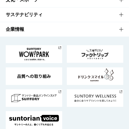
商品発売情報
キャンペーン
文化・スポーツTOP
サステナビリティ
栄養成分一覧
工場見学
サントリーホール
サステナビリティTOP
企業情報
お料理・お酒レシピ
サントリー美術館
トップメッセージ
企業情報TOP
地域情報
サントリーサンバーズ大阪
サントリーが考えるサステナビリティ経営
企業概要
東京サントリーサンゴリアス
ESG情報ポータル
グループ企業一覧
サントリースポーツ
サステナビリティストーリーズ
事業所一覧
採用情報