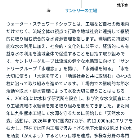
ウォーター・スチュワードシップとは、工場など自社の敷地内
だけでなく、流域全体の視点で行政や地域社会と連携して継続
的に取り組む統合的な水資源管理を指します。環境的に持続可
能な水の利用に加え、社会的・文化的に公平で、経済的にも有
益な水の利用を流域全体で促進することを目指す取り組みで
す。サントリーグループは流域の健全な水循環に向けて「サン
トリーグループ『水理念』」を掲げ、「水循環を知る」「水を
大切に使う」「水源を守る」「地域社会と共に取組む」の4つの
柱に沿って取り組みを進めています。工場内での継続的な節水
活動や取水・排水管理によって水を大切に使うことはもちろ
ん、2003年には水科学研究所を設立し、科学的な水文調査によ
り工場流域の水循環を知る取り組みを進めてきました。また同
年に九州熊本工場にて水源を守るために開始した「天然水の
森」活動は、2026年までに国内27カ所、約12,000haにエリアを
拡大し、現在では国内工場で汲み上げる地下水量の2倍以上の水
を涵養（かんよう）するという目標を達成。多様な分野の専門