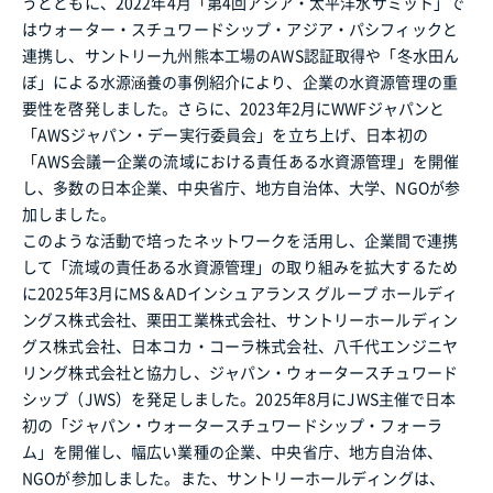
うとともに、2022年4月「第4回アジア・太平洋水サミット」で
はウォーター・スチュワードシップ・アジア・パシフィックと
連携し、サントリー九州熊本工場のAWS認証取得や「冬水田ん
ぼ」による水源涵養の事例紹介により、企業の水資源管理の重
要性を啓発しました。さらに、2023年2月にWWFジャパンと
「AWSジャパン・デー実行委員会」を立ち上げ、日本初の
「AWS会議ー企業の流域における責任ある水資源管理」を開催
し、多数の日本企業、中央省庁、地方自治体、大学、NGOが参
加しました。
このような活動で培ったネットワークを活用し、企業間で連携
して「流域の責任ある水資源管理」の取り組みを拡大するため
に2025年3月にMS＆ADインシュアランス グループ ホールディ
ングス株式会社、栗田工業株式会社、サントリーホールディン
グス株式会社、日本コカ・コーラ株式会社、八千代エンジニヤ
リング株式会社と協力し、ジャパン・ウォータースチュワード
シップ（JWS）を発足しました。2025年8月にJWS主催で日本
初の「ジャパン・ウォータースチュワードシップ・フォーラ
ム」を開催し、幅広い業種の企業、中央省庁、地方自治体、
NGOが参加しました。また、サントリーホールディングは、