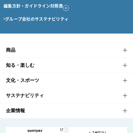
編集方針・ガイドライン対照表
グループ会社のサステナビリティ
商品
商品TOP
知る・楽しむ
商品一覧
知る・楽しむTOP
文化・スポーツ
商品発売情報
キャンペーン
文化・スポーツTOP
サステナビリティ
栄養成分一覧
工場見学
サントリーホール
サステナビリティTOP
企業情報
お料理・お酒レシピ
サントリー美術館
トップメッセージ
企業情報TOP