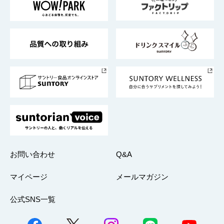
地域情報
サントリーサンバーズ大阪
サントリーが考えるサステナビリティ経営
企業概要
東京サントリーサンゴリアス
ESG情報ポータル
グループ企業一覧
サントリースポーツ
サステナビリティストーリーズ
事業所一覧
採用情報
お問い合わせ
Q&A
マイページ
メールマガジン
公式SNS一覧