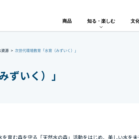
商品
知る・楽しむ
文
水資源
次世代環境教育「水育（みずいく）」
みずいく）」
水を育む森を守る「天然水の森」活動をはじめ、美しい水を未