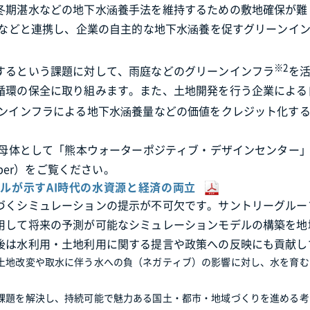
冬期湛水などの地下水涵養手法を維持するための敷地確保が難
関などと連携し、企業の自主的な地下水涵養を促すグリーンイ
※2
するという課題に対して、雨庭などのグリーンインフラ
を
循環の保全に取り組みます。また、土地開発を行う企業による
ンインフラによる地下水涵養量などの価値をクレジット化す
を母体として「熊本ウォーターポジティブ・デザインセンター
per）をご覧ください。
ルが示すAI時代の水資源と経済の両立
づくシミュレーションの提示が不可欠です。サントリーグルー
用して将来の予測が可能なシミュレーションモデルの構築を地
後は水利用・土地利用に関する提言や政策への反映にも貢献し
土地改変や取水に伴う水への負（ネガティブ）の影響に対し、水を育む
課題を解決し、持続可能で魅力ある国土・都市・地域づくりを進める考