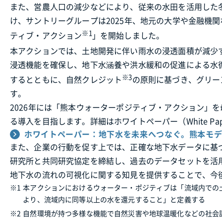
また、営農人口の減少などにより、従来の水田を活用した
け、サントリーグループは2025年、地元の大学や金融機
※1
ティブ・アクション
」を開始しました。
本アクションでは、土地開発に伴い雨水の浸透面積が減少
浸透機能を確保し、地下水涵養や洪水緩和の促進による水
※3
するとともに、自然クレジット
の原則に基づき、グリー
す。
2026年には「熊本ウォーターポジティブ・アクション」
る導入を目指します。詳細はホワイトペーパー（White Pa
ホワイトペーパー：地下水を未来へつなぐ。熊本モデ
また、企業の行動を促す上では、正確な地下水データに基
研究所と共同研究協定を締結し、過去のデータセットを活
地下水の流れの可視化に関する知見を提供することで、今
※1
本アクションにおけるウォーター・ポジティブは「流域内での
より、流域内に同等以上の水を還元すること」と定義する
※2
自然環境が持つ多様な機能で自然災害や地球温暖化などの社会