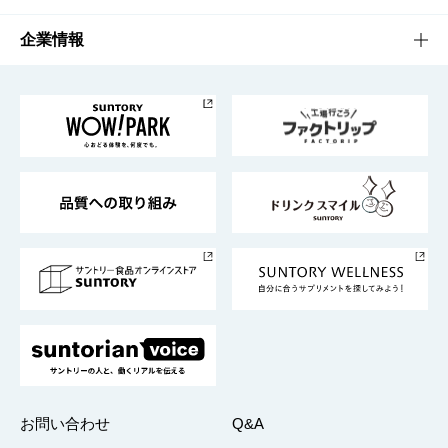
栄養成分一覧
工場見学
サントリーホール
サステナビリティTOP
企業情報
お料理・お酒レシピ
サントリー美術館
トップメッセージ
企業情報TOP
地域情報
サントリーサンバーズ大阪
サントリーが考えるサステナビリティ経営
企業概要
東京サントリーサンゴリアス
ESG情報ポータル
グループ企業一覧
サントリースポーツ
サステナビリティストーリーズ
事業所一覧
採用情報
お問い合わせ
Q&A