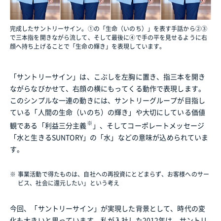
完成したサントリーサイン。①の「生命（いのち）」を表す手話から②③
で三本指を開きながら流して、そして最後に④で手の平を見せるように右
顔へ持ち上げることで「生命の輝き」を表現しています。
「サントリーサイン」は、こぶしを左胸に置き、指三本を開き
ながらなびかせて、右顔の横にもってくる動作で表現します。
このシンプルな一連の動きには、サントリーグループが目指し
ている「人間の生命（いのち）の輝き」や大切にしている価値
※
観である「利益三分主義
」、そしてコーポレートメッセージ
「水と生きるSUNTORY」の「水」などの意味が込められていま
す。
※
事業活動で得たものは、自社への再投資にとどまらず、お客様へのサー
ビス、社会に還元したい」という考え
今回、「サントリーサイン」が実現した背景として、時代の変
化も大きいと思っています。私が入社した2012年は、サントリ