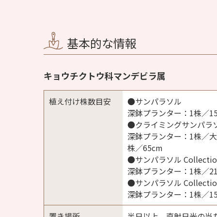
基本的な情報
キョウチクトウ科マンデビラ属
植え付け株数目安
●サンパラソル
深鉢プランター：1株／15
●クライミングサンパラ
深鉢プランター：1株／大輪
株／65cm
●サンパラソル Collect
深鉢プランター：1株／21
●サンパラソル Collect
深鉢プランター：1株／15
置き場所
半日以上、直射日光の当