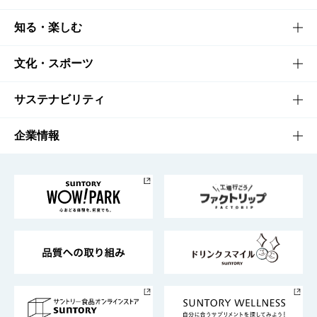
商品TOP
知る・楽しむ
商品一覧
知る・楽しむTOP
文化・スポーツ
商品発売情報
キャンペーン
文化・スポーツTOP
サステナビリティ
栄養成分一覧
工場見学
サントリーホール
サステナビリティTOP
企業情報
お料理・お酒レシピ
サントリー美術館
トップメッセージ
企業情報TOP
地域情報
サントリーサンバーズ大阪
サントリーが考えるサステナビリティ経営
企業概要
東京サントリーサンゴリアス
ESG情報ポータル
グループ企業一覧
サントリースポーツ
サステナビリティストーリーズ
事業所一覧
採用情報