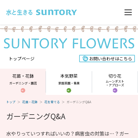
このページの本文へ移動
メニ
トップページ
お問い合わせはこちら
花苗・花鉢
本気野菜
切り花
ムーンダスト
ガーデニング・園芸
家庭菜園・青果
・アプローズ
トップ
花苗・花鉢
花を育てる
ガーデニングQ&A
ガーデニングQ&A
水やりっていつすればいいの？病害虫の対策は…？ガー