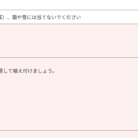
域）、霜や雪には当てないでください
意して植え付けましょう。
。