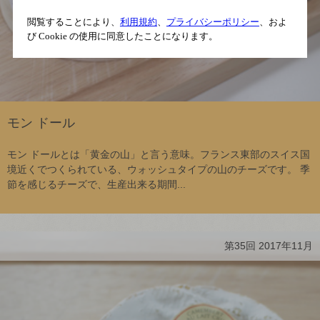
閲覧することにより、
利用規約
、
プライバシーポリシー
、およ
び Cookie の使用に同意したことになります。
モン ドール
モン ドールとは「黄金の山」と言う意味。フランス東部のスイス国
境近くでつくられている、ウォッシュタイプの山のチーズです。 季
節を感じるチーズで、生産出来る期間...
第35回 2017年11月