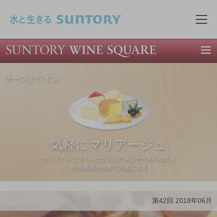
このページの本文へ移動
メニ
チーズとワイン
気軽にマリアージュ
カジュアルなワインとカジュアルなチーズの相性を
担当 柳原が独断で評価します
第42回 2018年06月