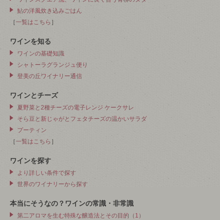
鮎の洋風炊き込みごはん
［
一覧はこちら
］
ワインを知る
ワインの基礎知識
シャトーラグランジュ便り
登美の丘ワイナリー通信
ワインとチーズ
夏野菜と2種チーズの電子レンジ ケークサレ
そら豆と新じゃがとフェタチーズの温かいサラダ
プーティン
［
一覧はこちら
］
ワインを探す
より詳しい条件で探す
世界のワイナリーから探す
本当にそうなの？ワインの常識・非常識
第二アロマを生む特殊な醸造法とその目的（1）