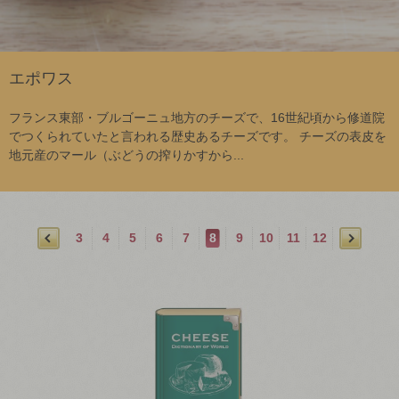
エポワス
フランス東部・ブルゴーニュ地方のチーズで、16世紀頃から修道院
でつくられていたと言われる歴史あるチーズです。 チーズの表皮を
地元産のマール（ぶどうの搾りかすから...
3
4
5
6
7
8
9
10
11
12