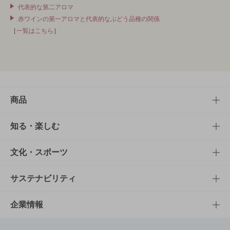
代表的な第二アロマ
赤ワインの第一アロマと代表的なぶどう品種の関係
［
一覧はこちら
］
商品
商品TOP
知る・楽しむ
商品一覧
知る・楽しむTOP
文化・スポーツ
商品発売情報
キャンペーン
文化・スポーツTOP
サステナビリティ
栄養成分一覧
工場見学
サントリーホール
サステナビリティTOP
企業情報
お料理・お酒レシピ
サントリー美術館
トップメッセージ