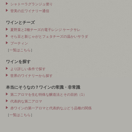
シャトーラグランジュ便り
登美の丘ワイナリー通信
ワインとチーズ
夏野菜と2種チーズの電子レンジ ケークサレ
そら豆と新じゃがとフェタチーズの温かいサラダ
プーティン
［
一覧はこちら
］
ワインを探す
より詳しい条件で探す
世界のワイナリーから探す
本当にそうなの？ワインの常識・非常識
第二アロマを生む特殊な醸造法とその目的（1）
代表的な第二アロマ
赤ワインの第一アロマと代表的なぶどう品種の関係
［
一覧はこちら
］