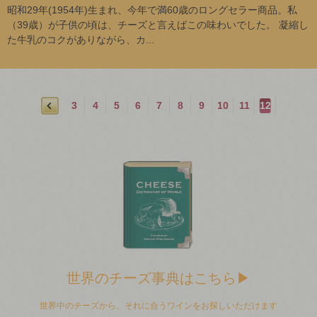
昭和29年(1954年)生まれ、今年で満60歳のロングセラー商品。私
（39歳）が子供の頃は、チーズと言えばこの味わいでした。 凝縮し
た牛乳のコクがありながら、カ...
3
4
5
6
7
8
9
10
11
12
世界のチーズ事典はこちら▶
世界中のチーズから、それに合うワインをお探しいただけます