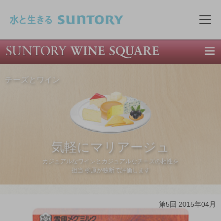
このページの本文へ移動
メニ
チーズとワイン
気軽にマリアージュ
カジュアルなワインとカジュアルなチーズの相性を
担当 柳原が独断で評価します
第5回 2015年04月