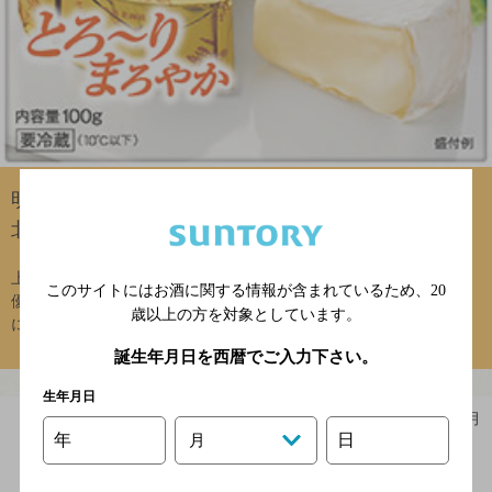
明治
北海道十勝カマンベール 切れてるタイプ
上品な白カビと甘いミルクの調和のとれた香りや、柔らかな塩味と
このサイトにはお酒に関する情報が含まれているため、
20
優しい乳の旨味のバランス感、しっとりとしたまろやかな味わい
歳以上の方を対象としています。
に、日本の風土を感じます。余韻の優しいキノ...
誕生年月日を西暦でご入力下さい。
生年月日
第1回 2014年12月
年
日
月