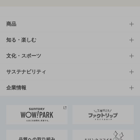
商品
商品TOP
知る・楽しむ
商品一覧
知る・楽しむTOP
文化・スポーツ
商品発売情報
キャンペーン
文化・スポーツTOP
サステナビリティ
栄養成分一覧
工場見学
サントリーホール
サステナビリティTOP
企業情報
お料理・お酒レシピ
サントリー美術館
トップメッセージ
企業情報TOP
地域情報
サントリーサンバーズ大阪
サントリーが考えるサステナビリティ経営
企業概要
東京サントリーサンゴリアス
ESG情報ポータル
グループ企業一覧