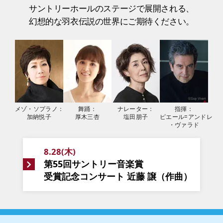
サントリーホールのステージで展開される、
幻想的な羽衣伝説の世界にご期待ください。
メゾ・ソプラノ：
舞踊：
ナレーター：
指揮：
加納悦子
厚木三杏
塩田朋子
ピエール=アンドレ
・ヴァラド
8.28(木)
第55回サントリー音楽賞
受賞記念コンサート
近藤 譲（作曲）