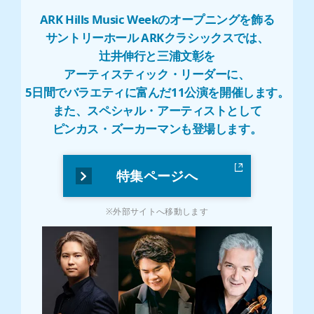
ARK Hills Music Weekのオープニングを飾る
サントリーホール ARKクラシックスでは、
辻󠄀井伸行と三浦文彰を
アーティスティック・リーダーに、
5日間でバラエティに富んだ11公演を開催します。
また、スペシャル・アーティストとして
ピンカス・ズーカーマンも登場します。
特集ページへ
※外部サイトへ移動します