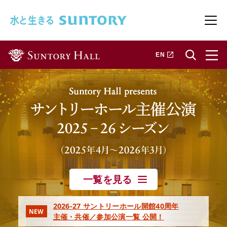
このページの本文へ移動
メニ
新しいタブで開きます
EN
一覧を見る
2026-27 サントリーホール開館40周年
NEW
主催・共催／参加公演一覧 公開！