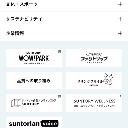
商品一覧
知る・楽しむTOP
文化・スポーツ
商品発売情報
キャンペーン
文化・スポーツTOP
サステナビリティ
栄養成分一覧
工場見学
サントリーホール
サステナビリティTOP
企業情報
お料理・お酒レシピ
サントリー美術館
トップメッセージ
企業情報TOP
地域情報
サントリーサンバーズ大阪
サントリーが考えるサステナビリティ経営
企業概要
東京サントリーサンゴリアス
ESG情報ポータル
グループ企業一覧
サントリースポーツ
サステナビリティストーリーズ
事業所一覧
採用情報