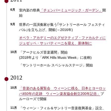
6月
室内楽の祭典
「チェンバーミュージック・ガーデン」
開
始
9月
世界の一流演奏家が集う｢サントリーホール フェスティ
バル｣を立ち上げ、開催(～2016年)
オペラ・アカデミーのエグゼクティブ・ファカルティに
ジュゼッペ・サッバティーニを迎え、新体制に
10月
「アークヒルズ音楽週間」開始
(2018年より「ARK Hills Music Week」に改称)
「サントリーホール スペシャルステージ」開始
2012
10月
「音楽のある展覧会 ウィーンに残る、日本とヨーロッ
パ450年の足跡 ウィーン楽友協会創立200年記念」
ブ
ルーローズで開催
11月
「ウィーン・フィル＆サントリー音楽復興基金」設立、