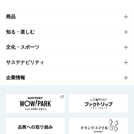
商品
商品TOP
知る・楽しむ
商品一覧
知る・楽しむTOP
文化・スポーツ
商品発売情報
キャンペーン
文化・スポーツTOP
サステナビリティ
栄養成分一覧
工場見学
サントリーホール
サステナビリティTOP
企業情報
お料理・お酒レシピ
サントリー美術館
トップメッセージ
企業情報TOP
地域情報
サントリーサンバーズ大阪
サントリーが考えるサステナビリティ経営
企業概要
東京サントリーサンゴリアス
ESG情報ポータル
グループ企業一覧