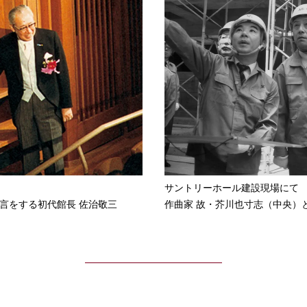
サントリーホール建設現場にて
言をする初代館長 佐治敬三
作曲家 故・芥川也寸志（中央）