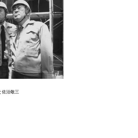
と佐治敬三