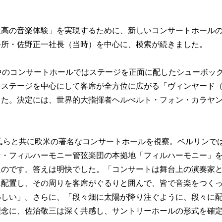
最高の音楽体験」を実現するために、新しいコンサートホール
務所・佐野正一社長（当時）を中心に、模索が続きました。
中のコンサートホールではステージを正面に配したシューボッ
、ステージを中心にして客席が全方位に広がる「ヴィンヤード
した。決定には、世界的大指揮者ヘルべルト・フォン・カラヤ
野氏らと共に欧米の著名なコンサートホールを視察。ベルリンで
ン・フィルハーモニー管弦楽団の本拠地「フィルハーモニー」
たのです。答えは明快でした。「コンサートは舞台上の演奏家
に配置し、その周りを客席がぐるりと囲んで、皆で音楽をつく
わしい」。さらに、「段々畑に太陽が降り注ぐように、段々に
理念に、佐治敬三は深く共感し、サントリーホールの形式を確