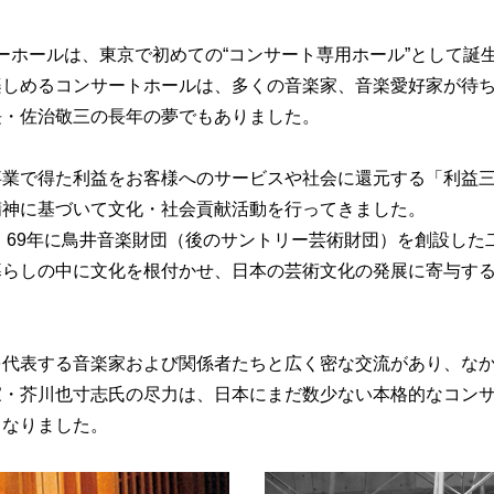
トリーホールは、東京で初めての“コンサート専用ホール”として
楽しめるコンサートホールは、多くの音楽家、音楽愛好家が待
長・佐治敬三の長年の夢でもありました。
事業で得た利益をお客様へのサービスや社会に還元する「利益
精神に基づいて文化・社会貢献活動を行ってきました。
館、69年に鳥井音楽財団（後のサントリー芸術財団）を創設し
暮らしの中に文化を根付かせ、日本の芸術文化の発展に寄与す
を代表する音楽家および関係者たちと広く密な交流があり、な
家・芥川也寸志氏の尽力は、日本にまだ数少ない本格的なコン
となりました。