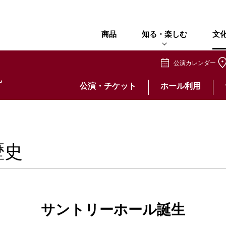
商品
知る・楽しむ
文
公演カレンダー
公演・チケット
ホール利用
歴史
サントリーホール誕生