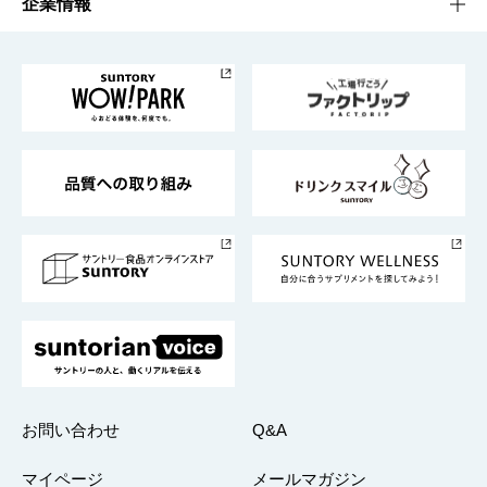
サントリーホール
サステナビリティTOP
企業情報
お料理・お酒レシピ
サントリー美術館
トップメッセージ
企業情報TOP
地域情報
サントリーサンバーズ大阪
サントリーが考えるサステナビリティ経営
企業概要
東京サントリーサンゴリアス
ESG情報ポータル
グループ企業一覧
サントリースポーツ
サステナビリティストーリーズ
事業所一覧
採用情報
お問い合わせ
Q&A
マイページ
メールマガジン