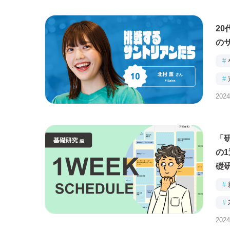
2
の
#
#
2024
「
の
礎
#
#
2024