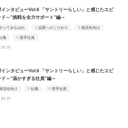
輩インタビューVol.6 「サントリーらしい」と感じたエピ
ード～"挑戦を全力サポート"編～
やってみなはれ
#
品質へのこだわり
#
就活生向け
社風
#
若手社員
.04.19
輩インタビューVol.6 「サントリーらしい」と感じたエピ
ード～"温かすぎる社員"編～
就活生向け
#
社風
#
若手社員
.04.19