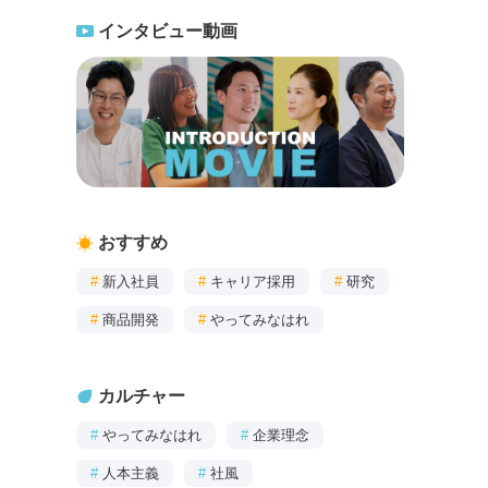
インタビュー動画
おすすめ
#
新入社員
#
キャリア採用
#
研究
#
商品開発
#
やってみなはれ
カルチャー
#
やってみなはれ
#
企業理念
#
人本主義
#
社風