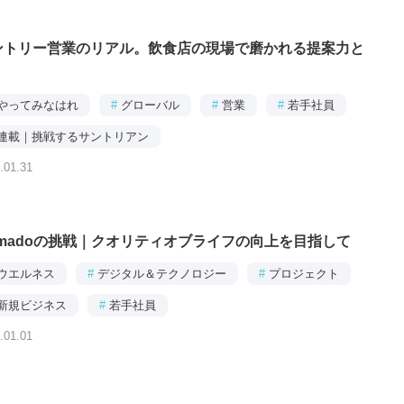
ントリー営業のリアル。飲食店の現場で磨かれる提案力と
やってみなはれ
#
グローバル
#
営業
#
若手社員
連載｜挑戦するサントリアン
.01.31
omadoの挑戦｜クオリティオブライフの向上を目指して
ウエルネス
#
デジタル＆テクノロジー
#
プロジェクト
新規ビジネス
#
若手社員
.01.01