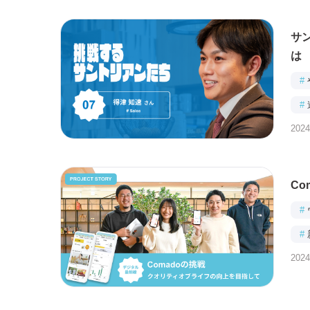
サ
は
#
#
2024
C
#
#
2024