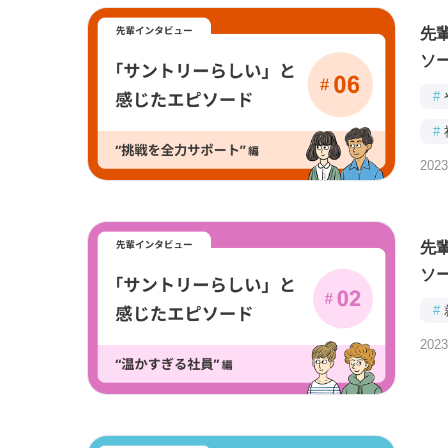
先
ソ
#
#
2023
先
ソ
#
2023