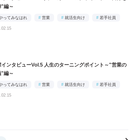
舞"編～
やってみなはれ
#
営業
#
就活生向け
#
若手社員
.02.15
インタビューVol.5 人生のターニングポイント～"営業の
髄"編～
やってみなはれ
#
営業
#
就活生向け
#
若手社員
.02.15