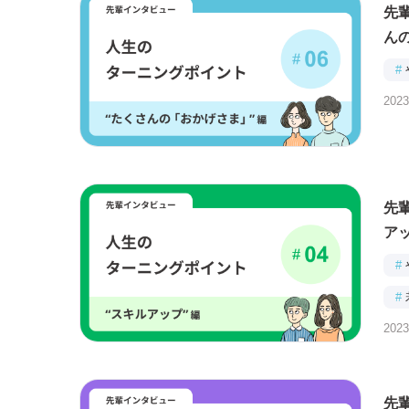
先輩
ん
#
2023
先輩
ア
#
#
2023
先輩