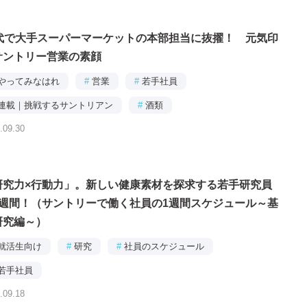
0代で大手スーパーマーケットの本部担当に抜擢！ 元気印
サントリー営業の素顔
やってみなはれ
#
営業
#
若手社員
連載｜挑戦するサントリアン
#
酒類
.09.30
研究力×行動力」。新しい健康素材を探求する若手研究員
1週間！（サントリーで働く社員の1週間スケジュール～基
研究編～）
就活生向け
#
研究
#
社員のスケジュール
若手社員
.09.18