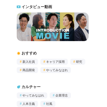
インタビュー動画
おすすめ
#
新入社員
#
キャリア採用
#
研究
#
商品開発
#
やってみなはれ
カルチャー
#
やってみなはれ
#
企業理念
#
人本主義
#
社風