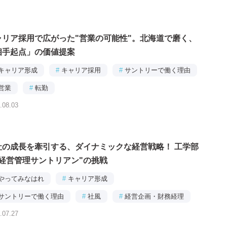
ャリア採用で広がった"営業の可能性"。北海道で磨く、
相手起点」の価値提案
キャリア形成
#
キャリア採用
#
サントリーで働く理由
営業
#
転勤
.08.03
社の成長を牽引する、ダイナミックな経営戦略！ 工学部
"経営管理サントリアン"の挑戦
やってみなはれ
#
キャリア形成
サントリーで働く理由
#
社風
#
経営企画・財務経理
.07.27