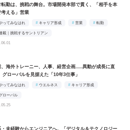
方転勤は、挑戦の舞台。市場開発本部で貫く、「相手を本
で考える」営業
やってみなはれ
#
キャリア形成
#
営業
#
転勤
連載｜挑戦するサントリアン
.06.01
、海外トレーニー、人事、経営企画......異動が成長に直
！ グローバルを見据えた「10年3仕事」
やってみなはれ
#
ウエルネス
#
キャリア形成
グローバル
.05.25
系・未経験からエンジニアへ。「デジタル＆テクノロジー