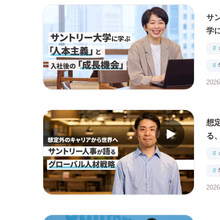
サ
学
#
#
2026
想
る
#
#
2026