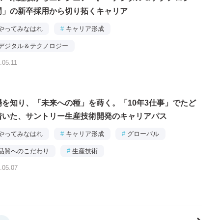
門」の新卒採用から切り拓くキャリア
やってみなはれ
#
キャリア形成
デジタル＆テクノロジー
.05.11
連載｜あなたの知らない「デジタルな」サントリー
場を知り、「未来への種」を蒔く。「10年3仕事」でたど
着いた、サントリー生産技術開発のキャリアパス
やってみなはれ
#
キャリア形成
#
グローバル
品質へのこだわり
#
生産技術
.05.07