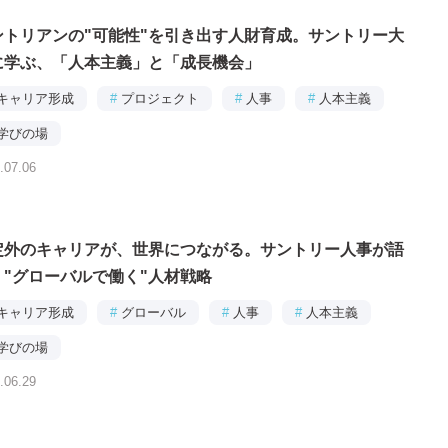
ントリアンの"可能性"を引き出す人財育成。サントリー大
に学ぶ、「人本主義」と「成長機会」
キャリア形成
#
プロジェクト
#
人事
#
人本主義
学びの場
.07.06
定外のキャリアが、世界につながる。サントリー人事が語
、"グローバルで働く"人材戦略
キャリア形成
#
グローバル
#
人事
#
人本主義
学びの場
.06.29