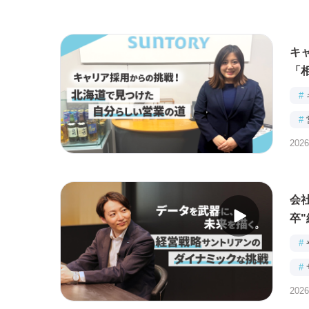
キ
「
#
#
2026
会
卒
#
#
2026