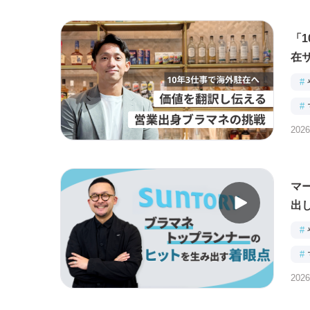
「
在
#
#
2026
マ
出
#
#
2026