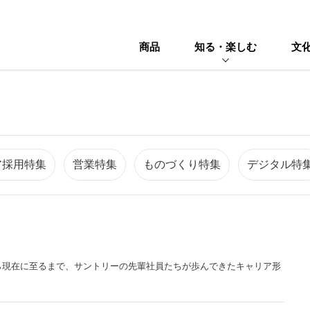
商品
知る・楽しむ
文
ア採用特集
営業特集
ものづくり特集
デジタル特
ら現在に至るまで、
サントリー
の先輩社員たちが歩んできた
キャリア形