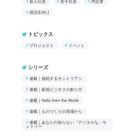
#
新入社員
#
若手社員
#
内定者
#
就活生向け
トピックス
#
プロジェクト
#
イベント
シリーズ
#
連載｜挑戦するサントリアン
#
連載｜新規ビジネスの創り方
#
連載｜Hello from the World
#
連載｜ものづくりの現場から
#
連載｜あなたの知らない「デジタルな」サ
ントリー