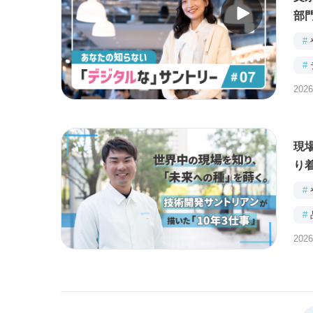
部
#
#
2026
#
現
り
#
#
2026