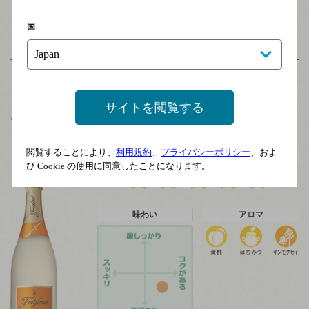
つづきを読む
国
サイトを閲覧する
フレシネ カルタ ネバダ
閲覧することにより、
利用規約
、
プライバシーポリシー
、およ
独断！マリアージュおすすめ度
び Cookie の使用に同意したことになります。
味わい
アロマ