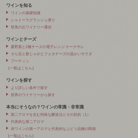
ワインを知る
ワインの基礎知識
シャトーラグランジュ便り
登美の丘ワイナリー通信
ワインとチーズ
夏野菜と2種チーズの電子レンジ ケークサレ
そら豆と新じゃがとフェタチーズの温かいサラダ
プーティン
［
一覧はこちら
］
ワインを探す
より詳しい条件で探す
世界のワイナリーから探す
本当にそうなの？ワインの常識・非常識
第二アロマを生む特殊な醸造法とその目的（1）
代表的な第二アロマ
赤ワインの第一アロマと代表的なぶどう品種の関係
［
一覧はこちら
］