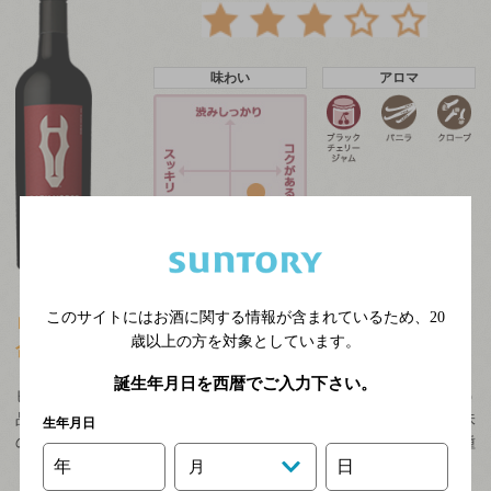
味わい
アロマ
このサイトにはお酒に関する情報が含まれているため、
20
ロックフォールバターとワインは最高、柿がお邪魔な組み
歳以上の方を対象としています。
合わせ。
誕生年月日を西暦でご入力下さい。
ビッグレッドブレンドはその名前の通り、強い味わいになるぶどう
品種のワインたちをブレンドする事で、さらに豊かで力強い果実味
生年月日
の味わいを目指したワイン。カリフォルニア産の色々なぶどう品種
（カベルネ・ソーヴィ…
年
日
月