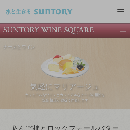
このページの本文へ移動
メニ
チーズとワイン
気軽にマリアージュ
カジュアルなワインとカジュアルなチーズの相性を
担当 柳原が独断で評価します
あんぽ柿とロックフォールバター