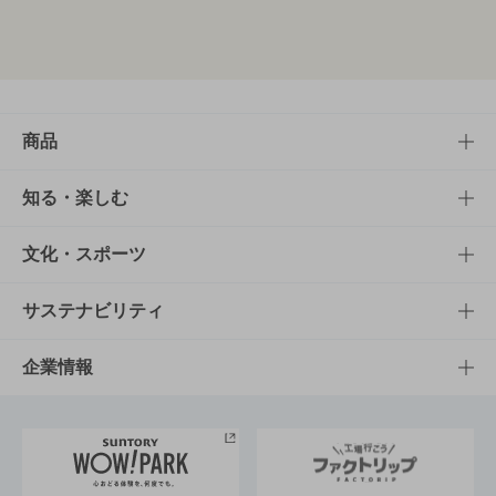
商品
商品TOP
知る・楽しむ
商品一覧
知る・楽しむTOP
文化・スポーツ
商品発売情報
キャンペーン
文化・スポーツTOP
サステナビリティ
栄養成分一覧
工場見学
サントリーホール
サステナビリティTOP
企業情報
お料理・お酒レシピ
サントリー美術館
トップメッセージ
企業情報TOP
地域情報
サントリーサンバーズ大阪
サントリーが考えるサステナビリティ経営
企業概要