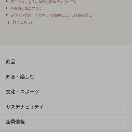
第二アロマを生む特殊な醸造法とその目的（1）
代表的な第二アロマ
赤ワインの第一アロマと代表的なぶどう品種の関係
［
一覧はこちら
］
商品
商品TOP
知る・楽しむ
商品一覧
知る・楽しむTOP
文化・スポーツ
商品発売情報
キャンペーン
文化・スポーツTOP
サステナビリティ
栄養成分一覧
工場見学
サントリーホール
サステナビリティTOP
企業情報