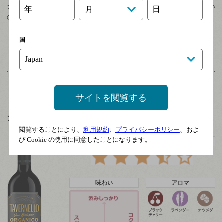
カロリーナとサントリーが共同で、しっかりと時間をかけて味わい
年
日
月
の開発をしていま…
国
つづきを読む
サイトを閲覧する
タヴェルネッロ オルガニコ サンジョヴェーゼ 2020
閲覧することにより、
利用規約
、
プライバシーポリシー
、およ
び Cookie の使用に同意したことになります。
独断！マリアージュおすすめ度
味わい
アロマ