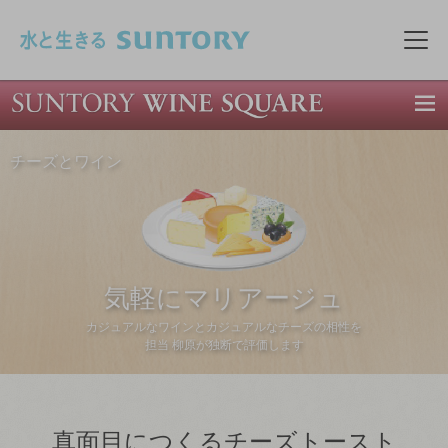
このページの本文へ移動
メニ
チーズとワイン
気軽にマリアージュ
カジュアルなワインとカジュアルなチーズの相性を
担当 柳原が独断で評価します
真面目につくるチーズトースト