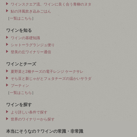
ワインスクエア流、ワインに良く合う青柳のヌタ
鮎の洋風炊き込みごはん
［
一覧はこちら
］
ワインを知る
ワインの基礎知識
シャトーラグランジュ便り
登美の丘ワイナリー通信
ワインとチーズ
夏野菜と2種チーズの電子レンジ ケークサレ
そら豆と新じゃがとフェタチーズの温かいサラダ
プーティン
［
一覧はこちら
］
ワインを探す
より詳しい条件で探す
世界のワイナリーから探す
本当にそうなの？ワインの常識・非常識