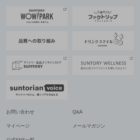
お料理・お酒レシピ
サントリー美術館
トップメッセージ
企業情報TOP
地域情報
サントリーサンバーズ大阪
サントリーが考えるサステナビリティ経営
企業概要
東京サントリーサンゴリアス
ESG情報ポータル
グループ企業一覧
サントリースポーツ
サステナビリティストーリーズ
事業所一覧
採用情報
お問い合わせ
Q&A
マイページ
メールマガジン
公式SNS一覧