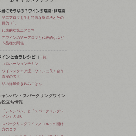
第二アロマを生む特殊な醸造法とその
目的（1）
代表的な第二アロマ
赤ワインの第一アロマと代表的なぶど
う品種の関係
［
］
一覧
コロネーションチキン
ワインスクエア流、ワインに良く合う
青柳のヌタ
鮎の洋風炊き込みごはん
シャンパン・スパークリングワイン
お役立ち情報
「シャンパン」と「スパークリングワ
イン」の違い
スパークリングワイン／コルクの開け
方のコツ