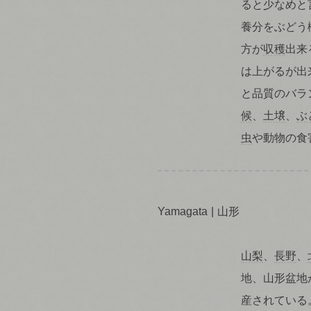
ると少なめと
養分をぶどう
方が
収穫
出来
は上がるが出
と品質のバラ
候
、
土壌
、
ぶ
虫
や動物の食
Yamagata
山形
山梨
、
長野
、
地、山形盆地
産されている