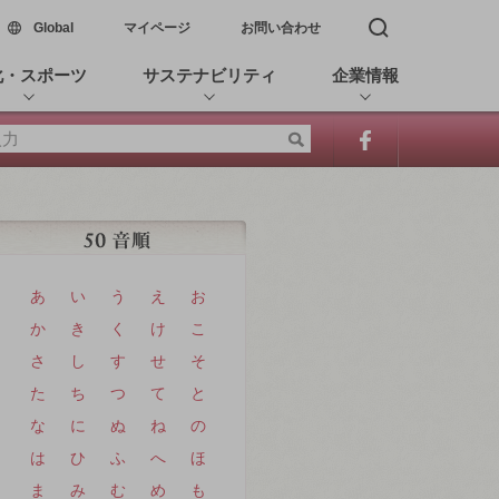
新しいウィンドウで開く
Global
マイページ
お問い合わせ
検索窓を開く
化・スポーツ
サステナビリティ
企業情報
あ
い
う
え
お
か
き
く
け
こ
さ
し
す
せ
そ
た
ち
つ
て
と
な
に
ぬ
ね
の
は
ひ
ふ
へ
ほ
ま
み
む
め
も