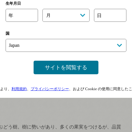
生年月日
年
月
日
国
ワイン産地。海にむかってなだらかに開けた丘陵地に
垣根
う畑が広がる。
ケルナー
、
ミュラー・トゥルガウ
などの
ド
サイトを閲覧する
う品種
を主体にしていたが、近年
日本
では難しいと言われ
ノワール
の栽培地として注目を集めている。
より、
利用規約
、
プライバシーポリシー
、および Cookie の使用に同意し
ぶどう樹。樹に勢いがあり、多くの果実をつけるが、品質