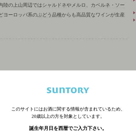
内陸の
上山
周辺では
シャルドネ
や
メルロ
、
カベルネ・ソー
どヨーロッパ系の
ぶどう品種
からも高品質なワインが生産
祥の地であり、生産量も1位。2013年に
日本
のワイン産地
GI
認定された、日本を代表するワイン産地。江戸時代から
歴史がある甲州市・勝沼周辺が有名だが、近年より冷涼な
県西部の甲斐市、韮崎市、北杜市などでの畑の開設が増加
このサイトにはお酒に関する情報が含まれているため、
梨を代表するぶどうは県の名前でもある
甲州
。
黒ぶどう
は
20歳以上の方を対象としています。
ベーリーA
が多い。サントリーは甲斐市に100年以上の歴史
誕生年月日を西暦でご入力下さい。
丘
ワイナリーを所有している。