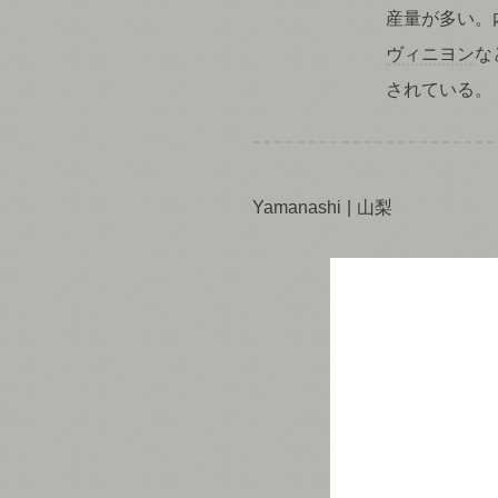
産量が多い。
ヴィニヨン
な
されている。
Yamanashi
山梨
日本ワイン
発
として初めて
ぶどう栽培の
気候
を求めて
している。山
マスカット・
を持つ
登美の