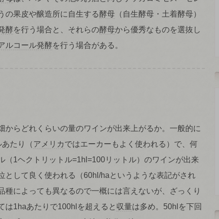
うの果皮や醸造所に自生する
酵母
（自生酵母・土着酵母）
発酵
を行う場合と、それらの
酵母
から優秀なものを選抜し
アルコール発酵
を行う場合がある。
畑からどれくらいの量のワインが出来上がるか。一般的に
ルあたり（
アメリカ
ではエーカーもよく使われる）で、何
（1ヘクトリットル=1hl=100リットル）のワインが出来
として良く使われる（60hl/haというような表記がされ
品種によっても異なるので一概には言えないが、ざっくり
は1haあたりで100hlを超えると
収量
は多め。50hlを下回