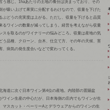
言う感じ。1haあたりの土地の養分は決まっており、その
樹が吸い上げて果実に分配するわけなので、
収量
を下げた
るぶどうの充実度は上がる。ただし、
収量
を下げると品質
来るワインの数量が減ってしまう。経営を考えながら
収量
ンスを取るのがワイナリーの悩みどころ。
収量
は産地の
気
どう品種
、
クローン
、
台木
、
仕立て
方、その年の天候、
害
害、病気の発生度合いなどで変わってくる。
北海道
に次ぐ
日本ワイン
第4位の産地。内陸部の置賜盆
がワイン生産の中心だが、日本海側の庄内でもワインが生
。
マスカット・ベーリーA
とデラウェアからのワインの生