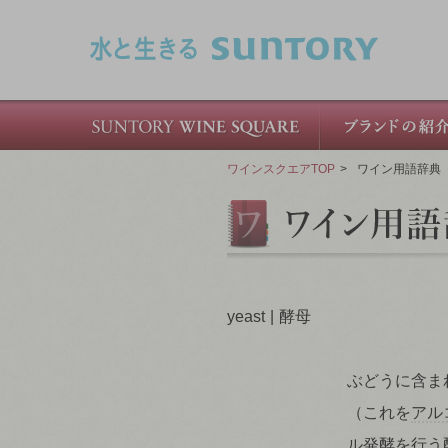
このページの本文へ移動
ワインスクエアTOP
>
ワイン用語辞典
yeast
酵母
ぶどうに含ま
（これを
アル
ル発酵
を行う