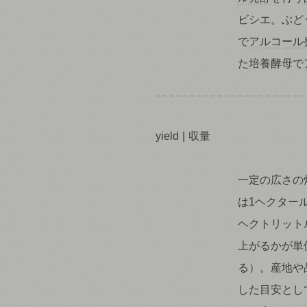
ビシエ。ぶど
で
アルコール
た培養酵母で
yield
収量
一定の広さの
は1ヘクター
ヘクトリットル
上がるかが単位
る）。産地や
した目安として