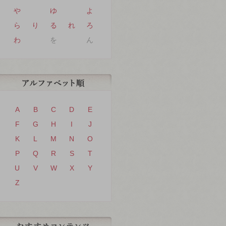
や
ゆ
よ
ら
り
る
れ
ろ
わ
を
ん
A
B
C
D
E
F
G
H
I
J
K
L
M
N
O
P
Q
R
S
T
U
V
W
X
Y
Z