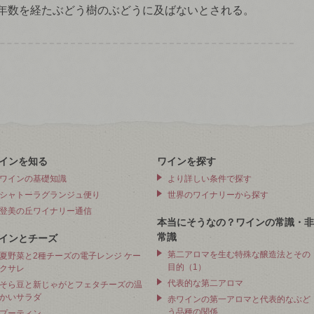
年数を経たぶどう樹のぶどうに及ばないとされる。
インを知る
ワインを探す
ワインの基礎知識
より詳しい条件で探す
シャトーラグランジュ便り
世界のワイナリーから探す
登美の丘ワイナリー通信
本当にそうなの？ワインの常識・非
常識
インとチーズ
第二アロマを生む特殊な醸造法とその
夏野菜と2種チーズの電子レンジ ケー
目的（1）
クサレ
代表的な第二アロマ
そら豆と新じゃがとフェタチーズの温
かいサラダ
赤ワインの第一アロマと代表的なぶど
う品種の関係
プーティン