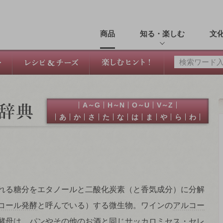
商品
知る・楽しむ
文
A～G
H～N
O～U
V～Z
あ
か
さ
た
な
は
ま
や
ら
わ
れる糖分をエタノールと二酸化炭素（と香気成分）に分解
コール発酵
と呼んでいる）する微生物。ワインの
アルコー
酵母
は、パンやその他のお酒と同じサッカロミセス・セレ