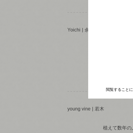
Yoichi
余市
北海道
最大の
仕立て
のぶど
イツ
系の
ぶど
ていた
ピノ・
閲覧することに
young vine
若木
植えて数年の