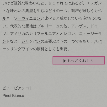
いけど複雑な味わいなど。きまぐれではあるが、エレガン
トな味わいの典型を生むぶどうの一つ。栽培が難しく
カベ
ルネ・ソーヴィニヨン
と比べると成功している産地は少な
い。代表的な産地は
ブルゴーニュ
の他、
アルザス
、
ドイ
ツ
、
アメリカ
の
カリフォルニア
とオレゴン、
ニュージーラ
ンド
など。
シャンパン
の主要ぶどうの一つでもあり、
スパ
ークリングワイン
の原料としても重要。
もっとくわしく
ピノ・ビアンコ
Pinot Bianco