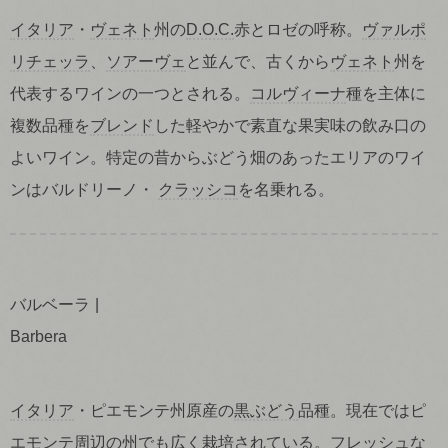
イタリア
・
ヴェネト
州の
D.O.C.
赤とロゼの呼称。
ヴァルポ
リチェッラ
、
ソアーヴェ
と並んで、古くから
ヴェネト
州を
代表するワインの一つとされる。
コルヴィーナ
種を主体に
複数品種を
ブレンド
した軽やかで素直な果実味の飲み口の
よいワイン。特定の昔からぶどう畑のあったエリアのワイ
ンはバルドリーノ・
クラッシコ
を名乗れる。
バルベーラ
Barbera
イタリア
・ピエモンテ州原産の
黒ぶどう
品種。現在ではピ
エモンテ周辺の州でも広く栽培されている。フレッシュな