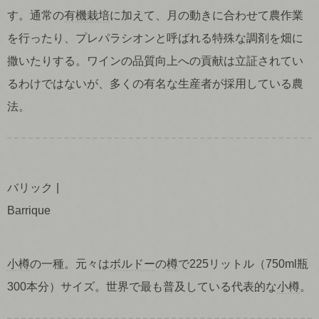
す。通常の
有機栽培
に加えて、月の動きに合わせて農作業
を行ったり、プレパラシオンと呼ばれる特殊な調剤を畑に
撒いたりする。ワインの品質向上への貢献は立証されてい
るわけではないが、多くの有名な生産者が採用している農
法。
バリック
Barrique
小樽
の一種。元々は
ボルドー
の
樽
で225リットル（750ml瓶
300本分）サイズ。世界で最も普及している代表的な
小樽
。