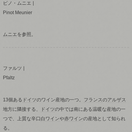
ピノ・ムニエ
Pinot Meunier
ムニエ
を参照。
ファルツ
Pfaltz
13個ある
ドイツ
のワイン産地の一つ。
フランス
の
アルザス
地方に隣接する、
ドイツ
の中では南にある温暖な産地の一
つで、上質な辛口
白ワイン
や
赤ワイン
の産地として知られ
る。