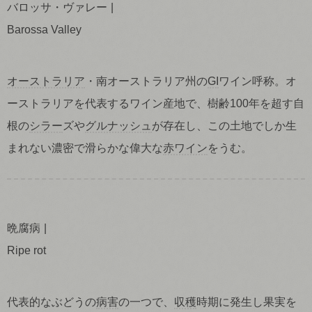
バロッサ・ヴァレー
Barossa Valley
オーストラリア
・南オーストラリア州の
GI
ワイン呼称。オ
ーストラリアを代表するワイン産地で、樹齢100年を超す自
根の
シラー
ズや
グルナッシュ
が存在し、この土地でしか生
まれない濃密で滑らかな偉大な
赤ワイン
をうむ。
晩腐病
Ripe rot
代表的なぶどうの
病害
の一つで、
収穫
時期に発生し果実を