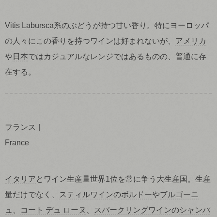
Vitis Labursca系のぶどうが持つ甘い香り。特にヨーロッパ
の人々にこの香りを持つワインは好まれないが、
アメリカ
や
日本
ではカジュアルなレンジではあるものの、普通に存
在する。
フランス
France
イタリア
とワイン生産量世界1位を常に争う大生産国。生産
量だけでなく、
スティルワイン
の
ボルドー
や
ブルゴーニ
ュ
、
コート デュ ローヌ
、
スパークリングワイン
の
シャンパ