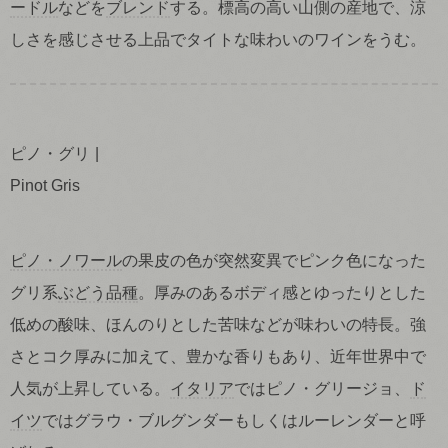
ードル
などを
ブレンド
する。標高の高い山側の産地で、涼
しさを感じさせる上品でタイトな味わいのワインをうむ。
ピノ・グリ
Pinot Gris
ピノ・ノワール
の果皮の色が突然変異でピンク色になった
グリ系
ぶどう品種
。厚みのあるボディ感とゆったりとした
低めの酸味、ほんのりとした苦味などが味わいの特長。強
さとコク厚みに加えて、豊かな香りもあり、近年世界中で
人気が上昇している。
イタリア
ではピノ・グリージョ、
ド
イツ
ではグラウ・ブルグンダーもしくはルーレンダーと呼