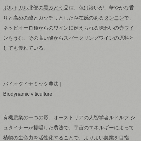
ポルトガル
北部の
黒ぶどう
品種。色は淡いが、華やかな香
りと高めの酸とガッチリとした存在感のある
タンニン
で、
ネッビオーロ種からのワインに例えられる味わいの
赤ワイ
ン
をうむ。その高い酸から
スパークリングワイン
の原料と
しても優れている。
バイオダイナミック農法
Biodynamic viticulture
有機農業の一つの形。オーストリアの人智学者ルドルフ シ
ュタイナーが提唱した農法で、宇宙のエネルギーによって
植物の生命力を活性化することで、よりよい農業を目指