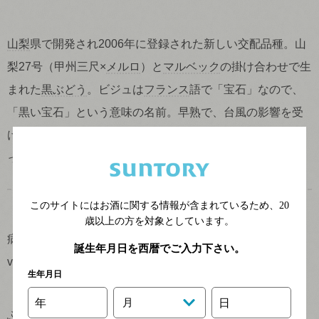
山梨
県で開発され2006年に登録された新しい交配品種。山
梨27号（甲州三尺×
メルロ
）と
マルベック
の掛け合わせで生
まれた
黒ぶどう
。ビジュは
フランス
語で「宝石」なので、
「黒い宝石」という意味の名前。早熟で、台風の影響を受
けにくい
日本
の
気候
に向いた特性を持つ。濃厚な色調とし
っかりとした
タンニン
の骨格が特長。
このサイトにはお酒に関する情報が含まれているため、
20
歳以上の方を対象としています。
病害
誕生年月日を西暦でご入力下さい。
vine disease
生年月日
年
月
日
ぶどうの
病害
としてはカビ系と細菌系とウィルス系などが