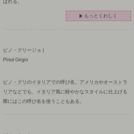
ばれる。
もっとくわしく
ピノ・グリージョ
Pinot Grigio
ピノ・グリ
の
イタリア
での呼び名。
アメリカ
や
オーストラ
リア
などでも、
イタリア
風に軽やかなスタイルに仕上げる
際にはこの呼び名を使うこともある。