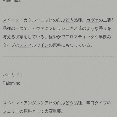
Parellada
スペイン
・カタルーニャ州の
白ぶどう
品種。
カヴァ
の主要3
品種の一つで、
カヴァ
にフレッシュさと花のような香りを
与える役割をしている。軽やかでアロマティックな早飲み
タイプの
スティルワイン
の原料にもなっている。
パロミノ
Palomino
スペイン
・アンダルシア州の
白ぶどう
品種。辛口タイプの
シェリー
の原料として大変重要。