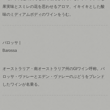
果実味とスミレの花を思わせる
アロマ
、イキイキとした酸
味の
ミディアムボディ
のワインをうむ。
バロッサ
Barossa
オーストラリア
・南
オーストラリア
州の
GI
ワイン呼称。バ
ロッサ・ヴァレーと
エデン・ヴァレー
のぶどうを
ブレンド
したワインが名乗る。