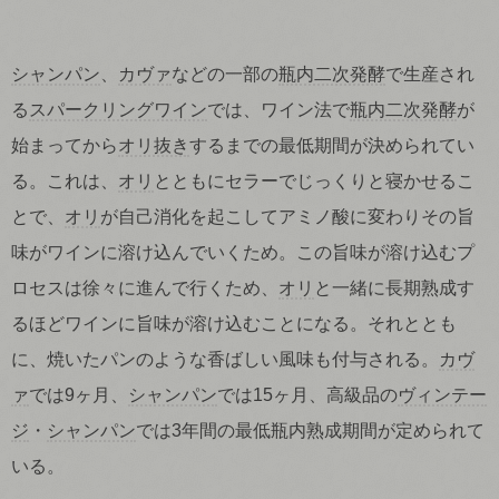
シャンパン
、
カヴァ
などの一部の
瓶内二次発酵
で生産され
る
スパークリングワイン
では、ワイン法で
瓶内二次発酵
が
始まってから
オリ抜き
するまでの最低期間が決められてい
る。これは、
オリ
とともにセラーでじっくりと寝かせるこ
とで、
オリ
が自己消化を起こしてアミノ酸に変わりその旨
味がワインに溶け込んでいくため。この旨味が溶け込むプ
ロセスは徐々に進んで行くため、
オリ
と一緒に長期熟成す
るほどワインに旨味が溶け込むことになる。それととも
に、焼いたパンのような香ばしい風味も付与される。
カヴ
ァ
では9ヶ月、
シャンパン
では15ヶ月、高級品の
ヴィンテー
ジ
・
シャンパン
では3年間の最低瓶内熟成期間が定められて
いる。