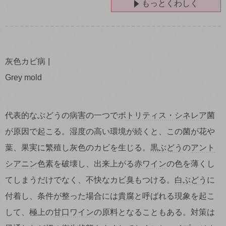
もっとくわしく
灰色カビ病
Grey mold
代表的なぶどうの
病害
の一つで
ボトリティス・シネレア
菌
が原因で起こる。湿度の高い環境が続くと、この菌が花や
葉、果実に繁殖し灰色のカビを生じる。
黒ぶどう
の
アント
シアニン
色素を破壊し、出来上がる
赤ワイン
の色を薄くし
てしまうだけでなく、不快なカビ臭もつける。
白ぶどう
に
付着し、条件が整った場合には
貴腐
と呼ばれる現象を起こ
して、極上の
甘口ワイン
の原料となることもある。対策は