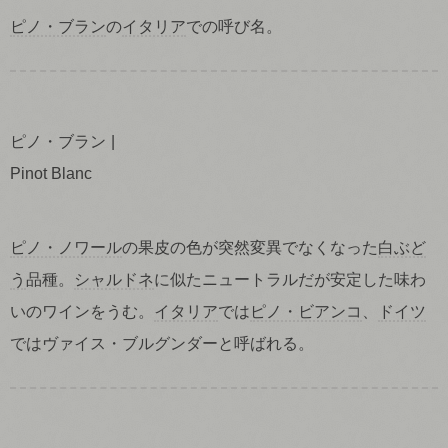
ピノ・ブラン
の
イタリア
での呼び名。
ピノ・ブラン
Pinot Blanc
ピノ・ノワール
の果皮の色が突然変異でなくなった
白ぶど
う
品種。
シャルドネ
に似たニュートラルだが安定した味わ
いのワインをうむ。
イタリア
では
ピノ・ビアンコ
、
ドイツ
ではヴァイス・ブルグンダーと呼ばれる。