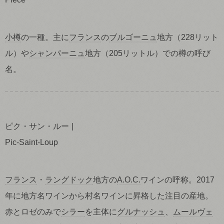
小樽
の一種。主に
フランス
の
ブルゴーニュ
地方（228リット
ル）や
シャンパーニュ
地方（205リットル）での樽の呼び
名。
ピク・サン・ルー
Pic-Saint-Loup
フランス
・
ラングドック
地方の
A.O.C.
ワインの呼称。2017
年に地方名ワインから村名ワインに昇格した注目の産地。
赤とロゼのみで
シラー
を主体に
グルナッシュ
、
ムールヴェ