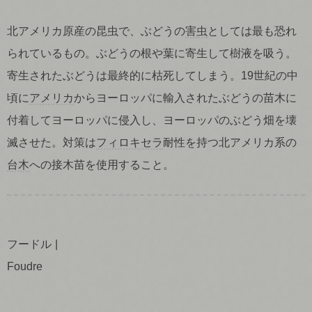
北アメリカ原産の昆虫で、ぶどうの
害虫
としては最も恐れ
られているもの。ぶどうの根や葉に寄生して樹液を吸う。
寄生されたぶどうは最終的に枯死してしまう。19世紀の中
頃に
アメリカ
からヨーロッパに輸入されたぶどうの苗木に
付着してヨーロッパに侵入し、ヨーロッパのぶどう畑を壊
滅させた。対策は
フィロキセラ
耐性を持つ北アメリカ系の
台木
への接木苗を使用すること。
フードル
Foudre