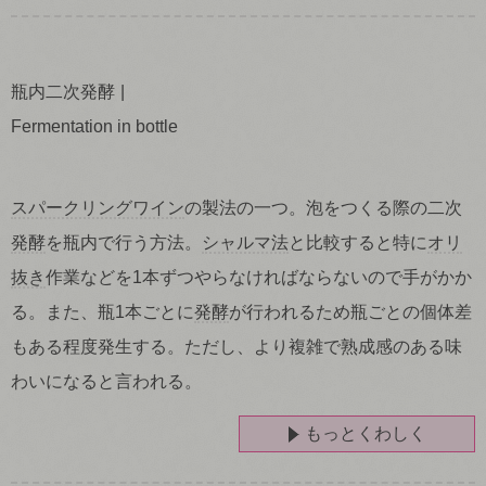
瓶内二次発酵
Fermentation in bottle
スパークリングワイン
の製法の一つ。泡をつくる際の二次
発酵
を瓶内で行う方法。
シャルマ法
と比較すると特に
オリ
抜き
作業などを1本ずつやらなければならないので手がかか
る。また、瓶1本ごとに
発酵
が行われるため瓶ごとの個体差
もある程度発生する。ただし、より複雑で熟成感のある味
わいになると言われる。
もっとくわしく