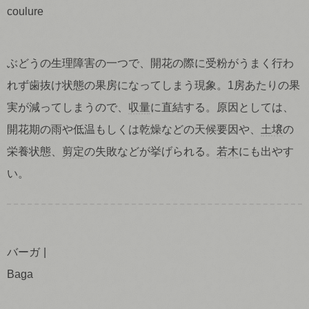
coulure
ぶどうの生理障害の一つで、開花の際に受粉がうまく行わ
れず歯抜け状態の果房になってしまう現象。1房あたりの果
実が減ってしまうので、
収量
に直結する。原因としては、
開花期の雨や低温もしくは乾燥などの天候要因や、
土壌
の
栄養状態、
剪定
の失敗などが挙げられる。
若木
にも出やす
い。
バーガ
Baga