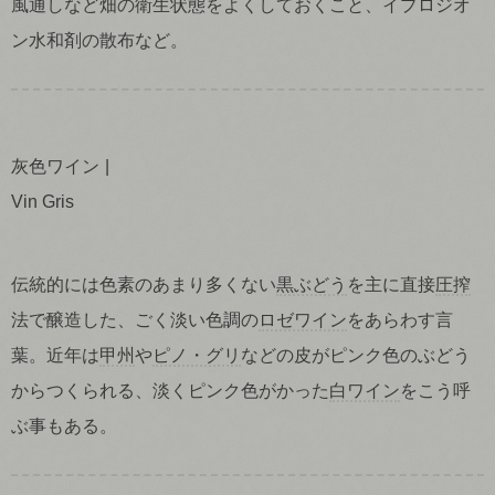
風通しなど畑の衛生状態をよくしておくこと、イプロジオ
ン水和剤の散布など。
灰色ワイン
Vin Gris
伝統的には色素のあまり多くない
黒ぶどう
を主に直接
圧搾
法で醸造した、ごく淡い色調の
ロゼワイン
をあらわす言
葉。近年は
甲州
や
ピノ・グリ
などの皮がピンク色のぶどう
からつくられる、淡くピンク色がかった
白ワイン
をこう呼
ぶ事もある。