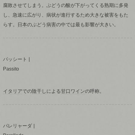
腐敗させてしまう。ぶどうの酸が下がってくる熟期に多発
し、急速に広がり、病状が進行するため大きな被害をもた
らす。
日本
のぶどう
病害
の中では最も影響が大きい。
パッシート
Passito
イタリア
での
陰干し
による
甘口ワイン
の呼称。
パレリャーダ