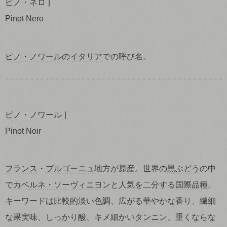
ピノ・ネロ
Pinot Nero
ピノ・ノワール
の
イタリア
での呼び名。
ピノ・ノワール
Pinot Noir
フランス
・
ブルゴーニュ
地方が原産。世界の
黒ぶどう
の中
で
カベルネ・ソーヴィニヨン
と人気を二分する
国際品種
。
キーワードは比較的淡い色調、広がる華やかな香り、繊細
な果実味、しっかり酸、キメ細かい
タンニン
、重くならな