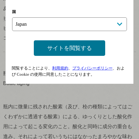
ある。カビ系の
病害
としては
ベト病
、
ウドンコ病
、
灰色カ
国
ビ病
、
晩腐病
などが代表的なもの。細菌系の
病害
としては
ピアース病、ウィルス系の
病害
としては、リーフロール、
コーキーバークなど。
サイトを閲覧する
閲覧することにより、
利用規約
、
プライバシーポリシー
、およ
瓶熟成
び Cookie の使用に同意したことになります。
Bottle aging
瓶内に微量に残された酸素（及び、栓の種類によってはご
くわずかに透過する酸素）による、ゆっくりとした
酸化
作
用によって起こる変化のこと。
酸化
と同時に成分の重合も
進み、それによって若いうちにはなかったまろやかな味わ