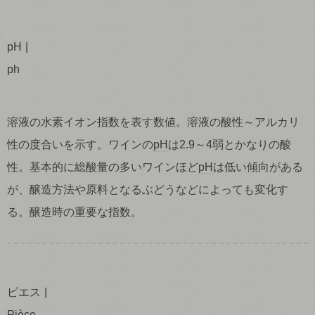
pH
ph
溶液の水素イオン指数を表す数値。溶液の酸性～アルカリ
性の度合いを示す。ワインの
pH
は2.9～4弱とかなりの酸
性。基本的に総酸量の多いワインほど
pH
は低い傾向がある
が、醸造方法や原料となるぶどうなどによっても変化す
る。醸造時の重要な指数。
ピエス
Pièce