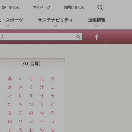
新しいウィンドウで開く
Global
マイページ
お問い合わせ
検索窓を開く
化・スポーツ
サステナビリティ
企業情報
あ
い
う
え
お
か
き
く
け
こ
さ
し
す
せ
そ
た
ち
つ
て
と
な
に
ぬ
ね
の
は
ひ
ふ
へ
ほ
ま
み
む
め
も