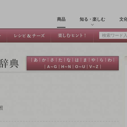
商品
知る・楽しむ
文
あ
か
さ
た
な
は
ま
や
ら
わ
A～G
H～N
O～U
V～Z
照