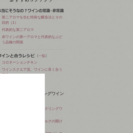
第二アロマを生む特殊な醸造法とその
目的（1）
代表的な第二アロマ
赤ワインの第一アロマと代表的なぶど
う品種の関係
［
］
一覧
コロネーションチキン
ワインスクエア流、ワインに良く合う
青柳のヌタ
鮎の洋風炊き込みごはん
シャンパン・スパークリングワイン
お役立ち情報
「シャンパン」と「スパークリングワ
イン」の違い
スパークリングワイン／コルクの開け
方のコツ