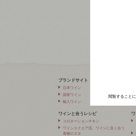
ブランドサイト
ワ
日本ワイン
国産ワイン
閲覧することに
輸入ワイン
ワインと合うレシピ
ワ
コロネーションチキン
ワインスクエア流、ワインに良く合う
青柳のヌタ