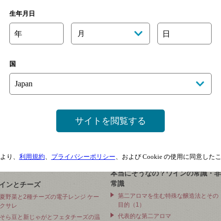
生年月日
年
月
日
国
サイトを閲覧する
インを知る
ワインを探す
ワインの基礎知識
より詳しい条件で探す
シャトーラグランジュ便り
世界のワイナリーから探す
より、
利用規約
、
プライバシーポリシー
、および Cookie の使用に同意し
登美の丘ワイナリー通信
本当にそうなの？ワインの常識・非
常識
インとチーズ
第二アロマを生む特殊な醸造法とその
夏野菜と2種チーズの電子レンジ ケー
目的（1）
クサレ
代表的な第二アロマ
そら豆と新じゃがとフェタチーズの温