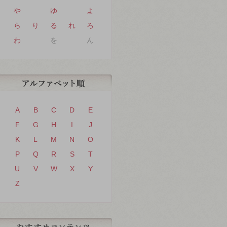
や
ゆ
よ
ら
り
る
れ
ろ
わ
を
ん
A
B
C
D
E
F
G
H
I
J
K
L
M
N
O
P
Q
R
S
T
U
V
W
X
Y
Z