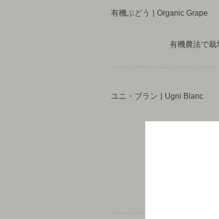
有機ぶどう
Organic Grape
有機農法
で栽
ユニ・ブラン
Ugni Blanc
トレッビアー
いる
白ぶどう
はじめとする
で、それを活
イン
の
ブレン