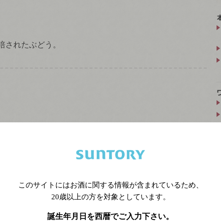
培されたぶどう。
ノ
の
フランス
での呼び名。
フランス
で最も広く栽培されて
品種であるが、その多くはコニャック、アルマニャックを
ブランデーの原料となっている。高い酸味が特徴の品種
かして
スパークリングワイン
や、カジュアルな
スティルワ
このサイトにはお酒に関する情報が含まれているため、
ド
用にも利用されている。
20歳以上の方を対象としています。
誕生年月日を西暦でご入力下さい。