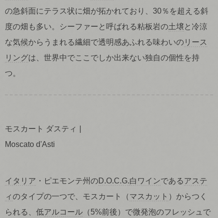
の急斜面にテラス状に畑が拓かれており、30％を超える斜
度の畑も多い。シーファーと呼ばれる粘板岩の
土壌
と冷涼
な
気候
からうまれる繊細で透明感あふれる味わいの
リース
リング
は、世界中でここでしか出来ない独自の個性を持
つ。
モスカート ダスティ
Moscato d'Asti
イタリア
・ピエモンテ州の
D.O.C.G.
白ワイン
である
アステ
ィ
のタイプの一つで、モスカート（
マスカット
）からつく
られる、低
アルコール
（5%前後）で微発泡のフレッシュで