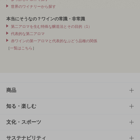
世界のワイナリーから探す
本当にそうなの？ワインの常識・非常識
第二アロマを生む特殊な醸造法とその目的（1）
代表的な第二アロマ
赤ワインの第一アロマと代表的なぶどう品種の関係
［
一覧はこちら
］
商品
商品TOP
知る・楽しむ
商品一覧
知る・楽しむTOP
文化・スポーツ
商品発売情報
キャンペーン
文化・スポーツTOP
サステナビリティ