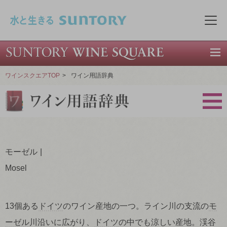
このページの本文へ移動
メニ
ワインスクエアTOP
>
ワイン用語辞典
モーゼル
Mosel
13個ある
ドイツ
のワイン産地の一つ。ライン川の支流の
モ
ーゼル
川沿いに広がり、
ドイツ
の中でも涼しい産地。渓谷