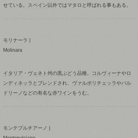
せている。
スペイン
以外ではマタロと呼ばれる事もある。
モリナーラ
Molinara
イタリア
・
ヴェネト
州の
黒ぶどう
品種。
コルヴィーナ
や
ロ
ンディネッラ
と
ブレンド
され、
ヴァルポリチェッラ
や
バル
ドリーノ
などの有名な
赤ワイン
をうむ。
モンテプルチアーノ
Montepulciano