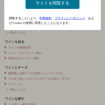
輸入ワイン
サイトを閲覧する
ワインと合うレシピ
コロネーションチキン
閲覧することにより、
利用規約
、
プライバシーポリシー
、およ
ワインスクエア流、ワインに良く合う青柳のヌタ
び Cookie の使用に同意したことになります。
鮎の洋風炊き込みごはん
［
一覧はこちら
］
ワインを知る
ワインの基礎知識
シャトーラグランジュ便り
登美の丘ワイナリー通信
ワインとチーズ
夏野菜と2種チーズの電子レンジ ケークサレ
そら豆と新じゃがとフェタチーズの温かいサラダ
プーティン
［
一覧はこちら
］
ワインを探す
より詳しい条件で探す