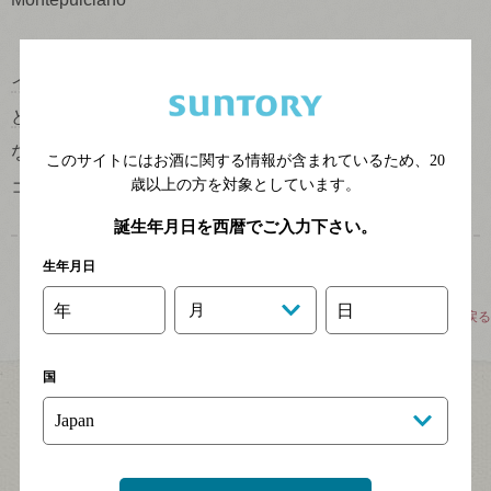
イタリア
中部、アドリア海沿岸で広く栽培されている
黒ぶ
どう
品種。単体でワインになる場合も、
ブレンド
の原料と
なる場合もある。濃い色調と熟した果実味を持ちながら、
このサイトにはお酒に関する情報が含まれているため、
20
歳以上の方を対象としています。
コストパフォーマンスの高いワインを産出する。
誕生年月日を西暦でご入力下さい。
生年月日
年
月
日
このページの先頭へ戻る
国
ブランドサイト
日本ワイン
国産ワイン