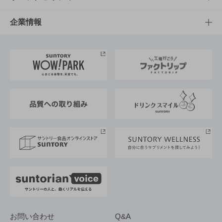
栄養成分一覧
工場見学
サントリーホール
サステナビリティTOP
企業情報
お料理・お酒レシピ
サントリー美術館
トップメッセージ
企業情報TOP
地域情報
サントリーサンバーズ大阪
サントリーが考えるサステナビリティ経営
企業概要
東京サントリーサンゴリアス
ESG情報ポータル
グループ企業一覧
サントリースポーツ
サステナビリティストーリーズ
事業所一覧
採用情報
お問い合わせ
Q&A