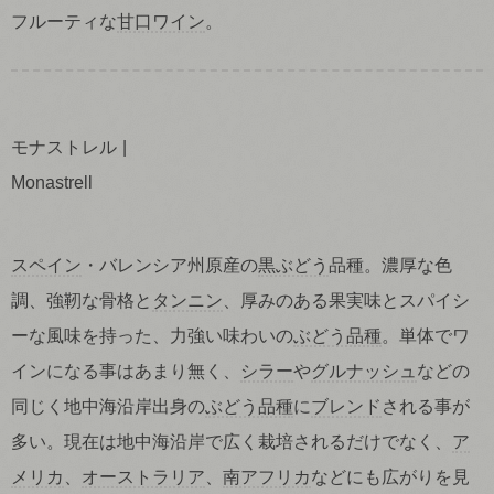
フルーティな
甘口ワイン
。
モナストレル
Monastrell
スペイン
・バレンシア州原産の
黒ぶどう
品種。濃厚な色
調、強靭な骨格と
タンニン
、厚みのある果実味とスパイシ
ーな風味を持った、力強い味わいの
ぶどう品種
。単体でワ
インになる事はあまり無く、
シラー
や
グルナッシュ
などの
同じく地中海沿岸出身の
ぶどう品種
に
ブレンド
される事が
多い。現在は地中海沿岸で広く栽培されるだけでなく、
ア
メリカ
、
オーストラリア
、
南アフリカ
などにも広がりを見