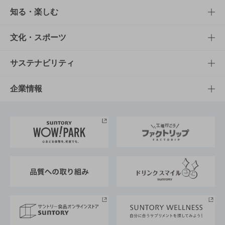
商品TOP
知る・楽しむ
商品一覧
知る・楽しむTOP
文化・スポーツ
商品発売情報
キャンペーン
文化・スポーツTOP
サステナビリティ
栄養成分一覧
工場見学
サントリーホール
サステナビリティTOP
企業情報
お料理・お酒レシピ
サントリー美術館
トップメッセージ
企業情報TOP
地域情報
サントリーサンバーズ大阪
サントリーが考えるサステナビリティ経営
企業概要
東京サントリーサンゴリアス
ESG情報ポータル
グループ企業一覧
サントリースポーツ
サステナビリティストーリーズ
事業所一覧
採用情報