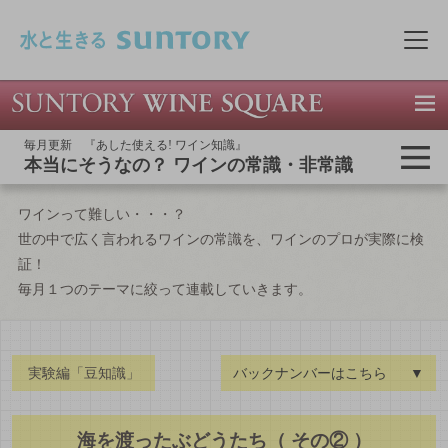
このページの本文へ移動
メニ
毎月更新 『あした使える! ワイン知識』
本当にそうなの？ ワインの常識・非常識
ワインって難しい・・・？
世の中で広く言われるワインの常識を、ワインのプロが実際に検
証！
毎月１つのテーマに絞って連載していきます。
実験編「豆知識」
バックナンバーはこちら
▼
海を渡ったぶどうたち（ その② ）