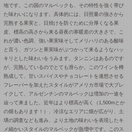
地です。この国のマルベックも、その特性を強く帯び
た味わいになります。具体的には、日照量の強さから
完熟する果実と、日焼けを防ぐために分厚くなる果
皮、標高の高さから来る昼夜の寒暖差の大きさで、こ
れが濃い色調、強い果実味そしてメリハリのある酸味
と言う、ガツンと果実味がぶつかって来るようなハッ
キリとした味わいをうみます。タンニンはあるのです
が、完熟しているのでとても滑らか。このワインを樽
熟成して、甘いスパイスやチョコレートを連想させる
フレーバーを加えたスタイルがアメリカ市場で大ブレ
イクして、アルゼンチンのマルベックは増加の一途を
辿って来ました。近年はより標高が高く（1,500mとか
の畑もあります！）、冷涼なエリアに畑が広がり、土
壌の調査なども進み、より土地の味わいを表現したキ
メ細かいスタイルのマルベックが急増中です。このス