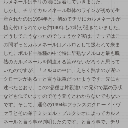
ルメネールはチリの地に定着していきました。
しかし、チリでカルメネール単体のワインが初めて生
産されたのは1994年と、初めてチリにカルメネールが
植え付けられてから約140年もの時が過ぎていました。
どうしてこうなったのでしょうか？実は、チリではこ
の間ずっとカルメネールはメルロとして扱われて来ま
した。ボルドー品種の中で特に早熟なメルロと最も晩
熟のカルメネールを間違える筈がないだろうと思って
いたのですが、「メルロの中に、えらく熟すのが遅い
クローンがある」と言う認識だったようです。先にも
述べたとおり、この2品種は片親違いの兄弟で葉の形状
なども似ていますのでそう聞くとわからないでもない
です。そして、運命の1994年フランスのクロード・ヴ
ァラとその弟子ミシェル・プルクシオによってカルメ
ネールと言う事が判明したのです。と言う事で、チリ