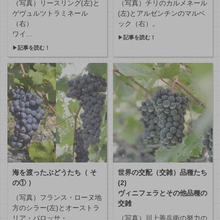
（写真）リースリング(左)と
（写真）チリのカルメネール
ゲヴュルツトラミネール
(左)とアルゼンチンのマルベ
（右）
ック（右）。
ワイ...
▶
記事を読む！
▶
記事を読む！
海を渡ったぶどうたち（ そ
世界の交配（交雑）品種たち
の① ）
(2)
ヴィニフェラとその他品種の
（写真）フランス・ローヌ地
交雑
方のシラー(左)とオーストラ
リア・バロッサ・...
（写真）川上善兵衛の努力の