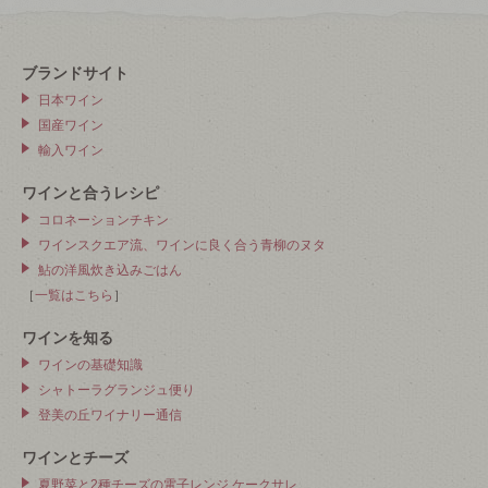
ブランドサイト
日本ワイン
国産ワイン
輸入ワイン
ワインと合うレシピ
コロネーションチキン
ワインスクエア流、ワインに良く合う青柳のヌタ
鮎の洋風炊き込みごはん
［
一覧はこちら
］
ワインを知る
ワインの基礎知識
シャトーラグランジュ便り
登美の丘ワイナリー通信
ワインとチーズ
夏野菜と2種チーズの電子レンジ ケークサレ