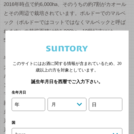
2016年時点で約6,000ha、そのうちの約7割がカオール
とその周辺で栽培されています。ボルドーでのマルベ
ック（ボルドーではコットではなくマルベックと呼ば
れます）の栽培面積は約1,000ha。19世紀末には
5,000haの栽培面積があった事を考えると激減しており
（19世紀半ばにはマルベックはボルドーの栽培面積の
半数以上を占める最大勢力でした）、現在ではあまり
このサイトにはお酒に関する情報が含まれているため、
20
大きな役割を果たしていません。DNA鑑定の結果、マ
歳以上の方を対象としています。
ルベックの両親はマドレーヌ・ノワール・デ・シャラ
誕生年月日を西暦でご入力下さい。
ントとプリュヌラールと判明しています。この片親の
生年月日
マドレーヌ・ノワール・デ・シャラントはメルロの片
親であり、つまりメルロとマルベックは片親違いの兄
年
月
日
弟という事になります。ここでのポイントはカベルネ
系の血が流れていないというところで、同じボルドー
国
系と言いながらもカベルネ・ファミリーに見られる針