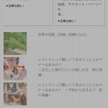
結晶、マスカット・ベーリー
▶
記事を読む！
A。
前...
▶
記事を読む！
世界の交配（交雑）品種たち(1)
レストランって難しい？決まりごととかマ
ナーはあるの？
～注文した後のワインの楽しみ方 初心者
編～
レストランって難しい？決まりごととかマ
ナーはあるの？ ～予約から注文まで 初
心者編～