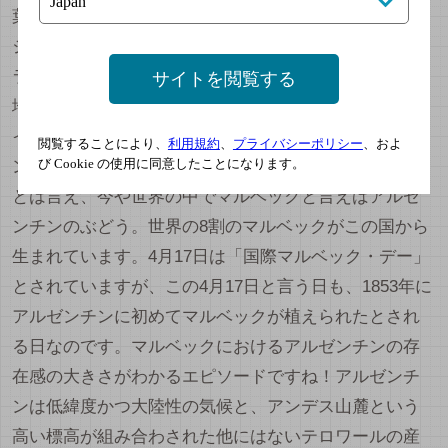
葉樹やミント、時には獅子唐やピーマンのようなピラ
ジンの青い香りが無いのがマルベックの特徴です。フ
ランスでは他にはロワール川の中流域のトゥーレーヌ
サイトを閲覧する
地方で細々とコット（このエリアではこの名前）のワ
インが生産され、よりチャーミングなスタイルのワイ
閲覧することにより、
利用規約
、
プライバシーポリシー
、およ
び Cookie の使用に同意したことになります。
ンを生んでいます。
とは言え、今や世界の中でマルベックと言えばアルゼ
ンチンのぶどう。世界の8割のマルベックがこの国から
生まれています。4月17日は「国際マルベック・デー」
とされていますが、この4月17日と言う日も、1853年に
アルゼンチンに初めてマルベックが植えられたとされ
る日なのです。マルベックにおけるアルゼンチンの存
在感の大きさがわかるエピソードですね！アルゼンチ
ンは低緯度かつ大陸性の気候と、アンデス山麓という
高い標高が組み合わされた他にはないテロワールの産