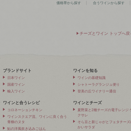
価格帯から探す
合うワインから探す
チーズとワイン トップへ戻
ブランドサイト
ワインを知る
日本ワイン
ワインの基礎知識
国産ワイン
シャトーラグランジュ便り
輸入ワイン
登美の丘ワイナリー通信
ワインと合うレシピ
ワインとチーズ
コロネーションチキン
夏野菜と2種チーズの電子レンジ 
クサレ
ワインスクエア流、ワインに良く合う
青柳のヌタ
そら豆と新じゃがとフェタチーズ
かいサラダ
鮎の洋風炊き込みごはん