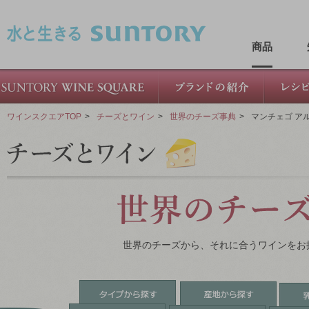
このページの本文へ移動
商品
ワインスクエアTOP
>
チーズとワイン
>
世界のチーズ事典
>
マンチェゴ ア
世界のチーズから、それに合うワインをお