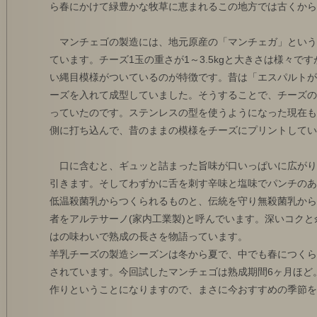
ら春にかけて緑豊かな牧草に恵まれるこの地方では古くから
マンチェゴの製造には、地元原産の「マンチェガ」という
ています。チーズ1玉の重さが1～3.5kgと大きさは様々で
い縄目模様がついているのが特徴です。昔は「エスパルトが
ーズを入れて成型していました。そうすることで、チーズの
っていたのです。ステンレスの型を使うようになった現在も
側に打ち込んで、昔のままの模様をチーズにプリントしてい
口に含むと、ギュッと詰まった旨味が口いっぱいに広がり
引きます。そしてわずかに舌を刺す辛味と塩味でパンチのあ
低温殺菌乳からつくられるものと、伝統を守り無殺菌乳から
者をアルテサーノ(家内工業製)と呼んでいます。深いコク
はの味わいで熟成の長さを物語っています。
羊乳チーズの製造シーズンは冬から夏で、中でも春につくら
されています。今回試したマンチェゴは熟成期間6ヶ月ほど
作りということになりますので、まさに今おすすめの季節を