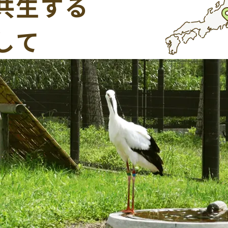
共生する
して