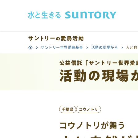
このページの本文へ移動
サントリー世界愛鳥基金
活動の現場から
人と自
千葉県
コウノトリ
コウノトリが舞う