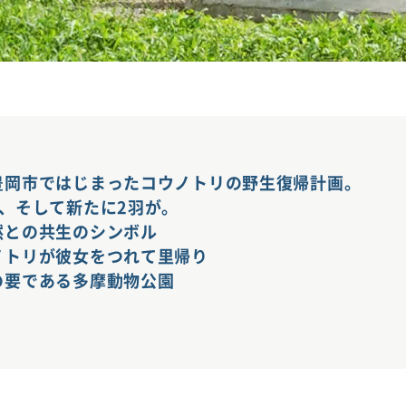
豊岡市ではじまったコウノトリの野生復帰計画。
、そして新たに2羽が。
然との共生のシンボル
ノトリが彼女をつれて里帰り
の要である多摩動物公園