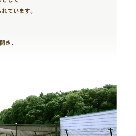
られています。
で
と聞き、