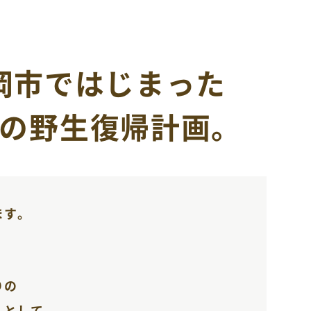
岡市ではじまった
の野生復帰計画。
ます。
りの
ルとして