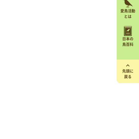
愛鳥活動
とは
日本の
鳥百科
先頭に
戻る