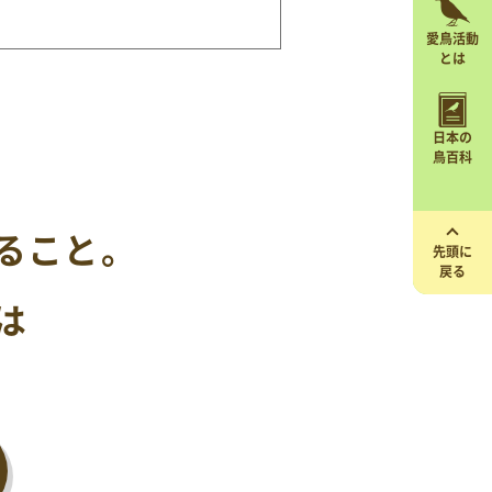
愛鳥活動
とは
日本の
鳥百科
ること。
先頭に
戻る
は