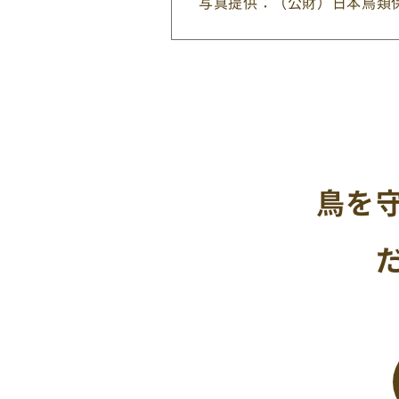
写真提供：（公財）日本鳥類
鳥を