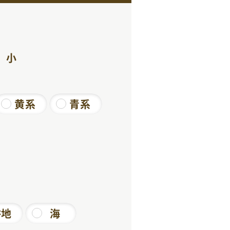
小
黄系
青系
耕地
海