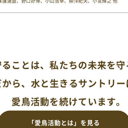
保護連盟
、野口好博、小山浩幸、柳澤紀夫、小宮輝之 他
守ることは、
私たちの未来を守
だから、水と生きるサントリー
愛鳥活動を続けています。
「愛鳥活動とは」を見る