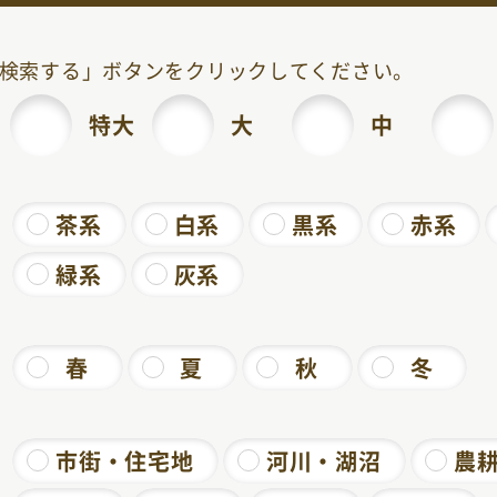
検索する」ボタンを
クリック
してください。
特大
大
中
茶系
白系
黒系
赤系
緑系
灰系
春
夏
秋
冬
市街・住宅地
河川・湖沼
農