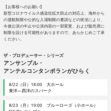
候補作品作曲家 メッセージ
【お客様へのお願い】
新型コロナウイルス感染症拡大防止の対応上、海外から
5月11日
の渡航制限や公的な入場制限の要請などの状況により、
緊急事態宣言の延長により、
一般発売開始時間を
今後公演の中止や公演内容の一部変更、および販売席に
11:00～（WEB・電話とも）
に変更し、窓口の営業
制限を設ける可能性がありますので、あらかじめご了承
は引き続き休止させていただきます。
ください。
4月28日
緊急事態宣言発出により、サントリーホール・メン
ザ・プロデューサー・シリーズ
バーズ会員先行と全公演セット券の発売開始時間を
アンサンブル・
11:00～（WEB・電話とも）に変更し、窓口の営業
アンテルコンタンポランがひらく
は休止させていただきます。
4月27日
8/22（日）18:00 大ホール
東洋―西洋のスパーク
アンサンブル・アンテルコンタンポランがひらく
4月27日
8/23（月）19:00 ブルーローズ（小ホール）
テーマ作曲家 マティアス・ピンチャー