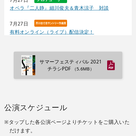
オペラ『二人静』細川俊夫＆青木涼子 対談
7月27日
有料オンライン（ライブ）配信決定！
6月1日
EIC演奏動画＆メッセージ
サマーフェスティバル 2021
チラシPDF
（5.6MB）
6月1日
アンサンブル・アンテルコンタンポラン 他都市公
演
6月1日
公演スケジュール
マティアス・ピンチャーから日本の皆様へのメッセ
ージ動画
※
タップ
した各公演ページよりチケットをご購入いた
だけます。
6月1日