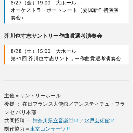
8/27（金）19:00 大ホール
オーケストラ・ポートレート（委嘱新作初演演
奏会）
芥川也寸志サントリー作曲賞選考演奏会
8/28（土）15:00 大ホール
第31回 芥川也寸志サントリー作曲賞選考演奏会
主催＝サントリーホール
後援 ： 在日フランス大使館／アンスティチュ・フラ
ンセ パリ本部
共同招聘 ：
神奈川県立音楽堂
／
水戸芸術館
制作協力＝
東京コンサーツ