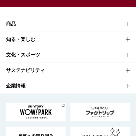
商品
商品TOP
知る・楽しむ
商品一覧
知る・楽しむTOP
文化・スポーツ
商品発売情報
キャンペーン
文化・スポーツTOP
サステナビリティ
栄養成分一覧
工場見学
サントリーホール
サステナビリティTOP
企業情報
お料理・お酒レシピ
サントリー美術館
トップメッセージ
企業情報TOP
地域情報
サントリーサンバーズ大阪
サントリーが考えるサステナビリティ経営
企業概要
東京サントリーサンゴリアス
ESG情報ポータル
グループ企業一覧