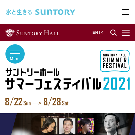
このページの本文へ移動
メニ
新しいタブで開きます
EN