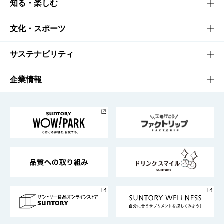
商品TOP
知る・楽しむ
商品一覧
知る・楽しむTOP
文化・スポーツ
商品発売情報
キャンペーン
文化・スポーツTOP
サステナビリティ
栄養成分一覧
工場見学
サントリーホール
サステナビリティTOP
企業情報
お料理・お酒レシピ
サントリー美術館
トップメッセージ
企業情報TOP
地域情報
サントリーサンバーズ大阪
サントリーが考えるサステナビリティ経営
企業概要
東京サントリーサンゴリアス
ESG情報ポータル
グループ企業一覧
サントリースポーツ
サステナビリティストーリーズ
事業所一覧
採用情報