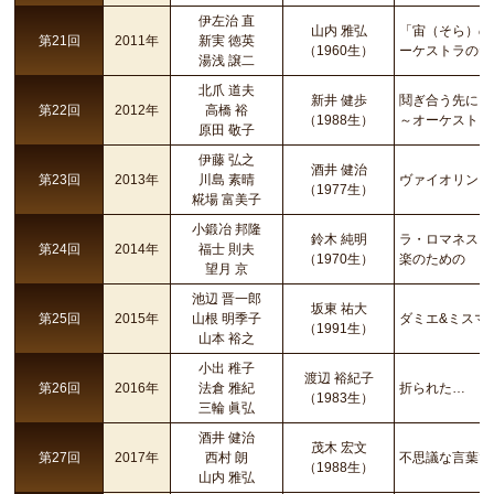
伊左治 直
山内 雅弘
「宙（そら）の
第21回
2011年
新実 徳英
（1960生）
ーケストラのた
湯浅 譲二
北爪 道夫
新井 健歩
鬩ぎ合う先に
第22回
2012年
高橋 裕
（1988生）
～オーケストラ
原田 敬子
伊藤 弘之
酒井 健治
第23回
2013年
川島 素晴
ヴァイオリンと
（1977生）
糀場 富美子
小鍛冶 邦隆
鈴木 純明
ラ・ロマネスカ
第24回
2014年
福士 則夫
（1970生）
楽のための
望月 京
池辺 晋一郎
坂東 祐大
第25回
2015年
山根 明季子
ダミエ&ミスマッチ
（1991生）
山本 裕之
小出 稚子
渡辺 裕紀子
第26回
2016年
法倉 雅紀
折られた…
（1983生）
三輪 眞弘
酒井 健治
茂木 宏文
第27回
2017年
西村 朗
不思議な言葉で
（1988生）
山内 雅弘