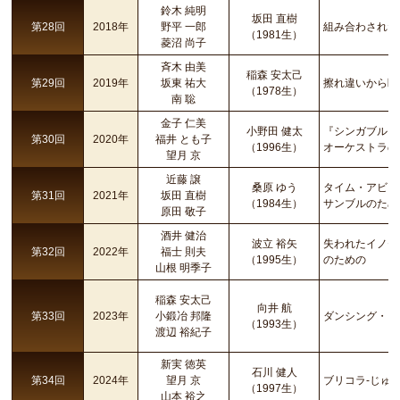
鈴木 純明
坂田 直樹
第28回
2018年
野平 一郎
組み合わされた
（1981生）
菱沼 尚子
斉木 由美
稲森 安太己
第29回
2019年
坂東 祐大
擦れ違いから断
（1978生）
南 聡
金子 仁美
小野田 健太
『シンガブル・ラブ
第30回
2020年
福井 とも子
（1996生）
オーケストラの
望月 京
近藤 譲
桑原 ゆう
タイム・アビス
第31回
2021年
坂田 直樹
（1984生）
サンブルのため
原田 敬子
酒井 健治
波立 裕矢
失われたイノセ
第32回
2022年
福士 則夫
（1995生）
のための
山根 明季子
稲森 安太己
向井 航
第33回
2023年
小鍛冶 邦隆
ダンシング・ク
（1993生）
渡辺 裕紀子
新実 徳英
石川 健人
第34回
2024年
望月 京
ブリコラ-じゅ
（1997生）
山本 裕之