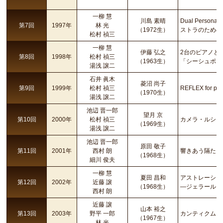
一柳 慧
川島 素晴
Dual Perso
第7回
1997年
林 光
（1972生）
ストラのための
松村 禎三
一柳 慧
伊藤 弘之
2台のピアノと
第8回
1998年
松村 禎三
（1963生）
「シーシュポス
湯浅 譲二
石井 眞木
菱沼 尚子
第9回
1999年
松村 禎三
REFLEX for pia
（1970生）
湯浅 譲二
池辺 晋一郎
望月 京
第10回
2000年
松村 禎三
カメラ・ルシダ
（1969生）
湯浅 譲二
池辺 晋一郎
原田 敬子
第11回
2001年
西村 朗
響きあう隔たりII
（1968生）
細川 俊夫
一柳 慧
夏田 昌和
アストレーショ
第12回
2002年
近藤 譲
（1968生）
―ジェラール・
西村 朗
近藤 譲
山本 裕之
第13回
2003年
野平 一郎
カンティクム・
（1967生）
林 光