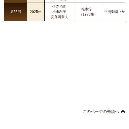
伊左治直
松本淳一
第35回
2025年
小出稚子
空間刺繍ソサエ
（1973生）
安良岡章夫​
このページの先頭へ