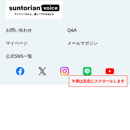
お問い合わせ
Q&A
マイページ
メールマガジン
公式SNS一覧
※表は左右にスクロールします
ストップ！20歳未満飲酒・飲酒運転。
妊娠中や授乳期の飲酒はやめましょう。
お酒はなによりも適量です。
のんだあとはリサイクル。
お酒に関する情報の20歳未満の方への転送および共有はご遠慮ください。