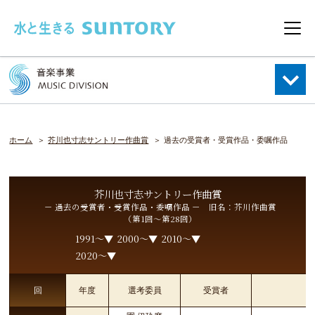
このページの本文へ移動
メニ
ホーム
芥川也寸志サントリー作曲賞
過去の受賞者・受賞作品・委嘱作品
芥川也寸志サントリー作曲賞
－ 過去の受賞者・受賞作品・委嘱作品 － 旧名：芥川作曲賞
（第1回～第28回）
1991～
2000～
2010～
2020～
回
年度
選考委員
受賞者