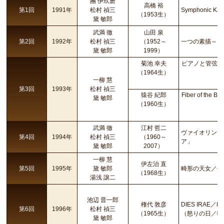
團 伊玖磨
高橋 裕
第1回
1991年
松村 禎三
Symphonic Ka
（1953生）
黛 敏郎
武満 徹
山田 泉
第2回
1992年
松村 禎三
（1952～
一つの素描～ピ
黛 敏郎
1999）
菊池 幸夫
ピアノと管弦楽
（1964生）
一柳 慧
第3回
1993年
松村 禎三
猿谷 紀郎
Fiber of the
黛 敏郎
（1960生）
武満 徹
江村 哲二
ヴァイオリン協
第4回
1994年
松村 禎三
（1960～
ア」
黛 敏郎
2007）
一柳 慧
伊左治 直
第5回
1995年
黛 敏郎
畸形の天女／七
（1968生）
湯浅 譲二
池辺 晋一郎
権代 敦彦
DIES IRAE／L
第6回
1996年
松村 禎三
（1965生）
（怒りの日／嘆
黛 敏郎