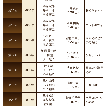
猿谷 紀郎
三輪 眞弘
第14回
2004年
野平 一郎
村松ギヤ・エン
（1958生）
湯浅 譲二
猿谷 紀郎
斉木 由美
第15回
2005年
野平 一郎
アントモフォニー
（1964生）
湯浅 譲二
江村 哲二
糀場 富美子
未風化の七つの
第16回
2006年
細川 俊夫
（1952生）
ラの為に
湯浅 譲二
池辺 晋一郎
小出 稚子
第17回
2007年
一柳 慧
ケセランパサラ
（1982生）
原田 敬子
近藤 譲
法倉 雅紀
延喜の祭禮 第
第18回
2008年
原田 敬子
（1963生）
めの
松平 頼暁
斉木 由美
藤倉 大
第19回
2009年
三枝 成彰
… as I am …
（1977生）
松平 頼暁
三枝 成彰
山根 明季子
水玉コレクショ
第20回
2010年
猿谷 紀郎
（1982生）
ための
湯浅 譲二