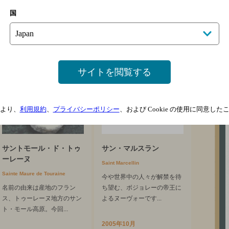
誇るハードタイプ...
2004年09月
国
2010年04月
サイトを閲覧する
より、
利用規約
、
プライバシーポリシー
、および Cookie の使用に同意し
サントモール・ド・トゥ
サン・マルスラン
ーレーヌ
Saint Marcellin
Sainte Maure de Touraine
今や世界中の人々が解禁を待
名前の由来は産地のフラン
ち望む、ボジョレーの帝王に
ス、トゥーレーヌ地方のサン
よるヌーヴォーです...
ト・モール高原。今回...
2005年10月