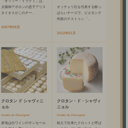
「オッソー・イラティ」は、
太陽神アポロンの息子アリス
オッチェリ社を代表する酔っ
タイオスがこのチー...
ぱらいチーズで、ピエモンテ
州産のテストゥン「...
2007年09月
2012年01月
クロタン ド シャヴィニ
クロタン・ド・シャヴィ
ョル
ニョル
Crottin de Chavignol
Crottin de Chavignol
産地は白ワインのサンセール
粘土で出来たクロットと呼ば