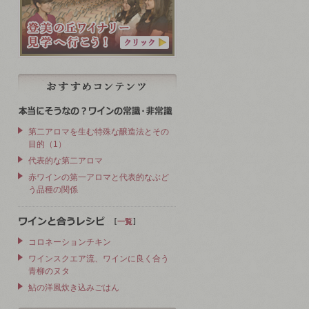
第二アロマを生む特殊な醸造法とその
目的（1）
代表的な第二アロマ
赤ワインの第一アロマと代表的なぶど
う品種の関係
［
］
一覧
コロネーションチキン
ワインスクエア流、ワインに良く合う
青柳のヌタ
鮎の洋風炊き込みごはん