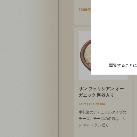
2006年05月
閲覧することに
サン フェリシアン オー
ガニック 陶器入り
Saint Felicien Bio
牛乳製のナチュラルタイプの
チーズ。チーズの名前は、サ
ン マルスラン近く...