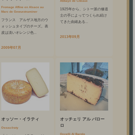
Abbaye de Citeaux
Fromage Affine en Alsace au
1925年から、シトー派の修道
Marc de Gewurztraminer
士の手によってつくられ続け
フランス アルザス地方のウ
てきた由緒ある...
ォッシュタイプのチーズ。表
皮は淡いオレンジ色...
2013年09月
2009年07月
オッソー・イラティ
オッチェリ アル バロー
ロ
Ossau-Iraty
Occelli Al Barolo