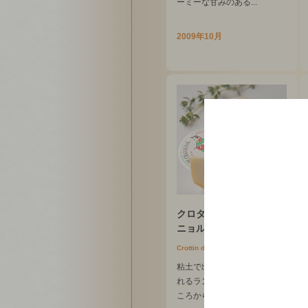
ーミーな甘みのある...
2009年10月
クロタン・ド・シャヴィ
ニョル
Crottin de Chavignol
粘土で出来たクロットと呼ば
れるランプに形が似ていると
ころから名が付いた...