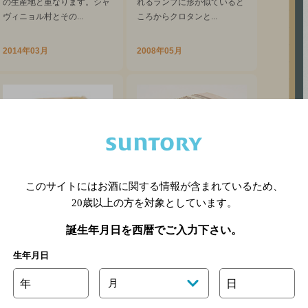
の生産地と重なります。シャ
れるランプに形が似ていると
ヴィニョル村とその...
ころからクロタンと...
2014年03月
2008年05月
このサイトにはお酒に関する情報が含まれているため、
20歳以上の方を対象としています。
クール・ダヴェヌ
コンテ・ド・モンターニ
ュ オーガニック 6～8ヶ
誕生年月日を西暦でご入力下さい。
Cœur d'Avesnes
月熟成
フランス北部、アヴェヌ地方
生年月日
Comte de Montagne Organic
産。「アヴェヌのハート」の
意味を持つ、ウォッ...
コンテはフランスAOCチーズ
年
月
日
の中ではダントツの生産量を