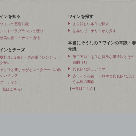
インを知る
ワインを探す
ワインの基礎知識
より詳しい条件で探す
シャトーラグランジュ便り
世界のワイナリーから探す
登美の丘ワイナリー通信
本当にそうなの？ワインの常識・非
常識
インとチーズ
第二アロマを生む特殊な醸造法とその
夏野菜と2種チーズの電子レンジ ケー
目的（1）
クサレ
代表的な第二アロマ
そら豆と新じゃがとフェタチーズの温
かいサラダ
赤ワインの第一アロマと代表的なぶど
う品種の関係
プーティン
［
一覧はこちら
］
一覧はこちら
］