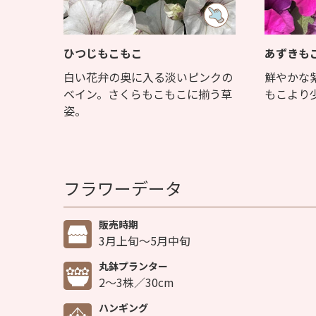
ひつじもこもこ
あずきも
白い花弁の奥に入る淡いピンクの
鮮やかな
ベイン。さくらもこもこに揃う草
もこより
姿。
フラワーデータ
販売時期
3月上旬～5月中旬
丸鉢プランター
2～3株／30cm
ハンギング