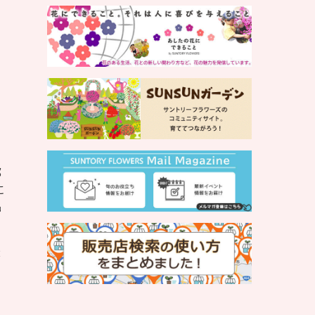
部
に
品
最