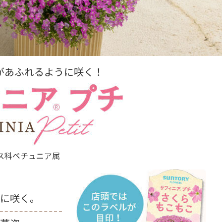
があふれるように咲く！
ス科ペチュニア属
に咲く。