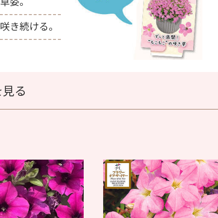
草姿。
咲き続ける。
を見る