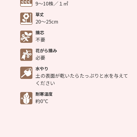
9～10株／１㎡
草丈
20～25cm
摘芯
不要
花がら摘み
必要
水やり
土の表面が乾いたらたっぷりと水を与えて
ください
耐寒温度
約0℃