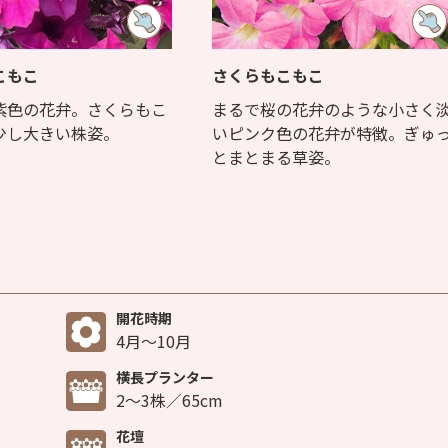
こもこ
さくらもこもこ
紫色の花弁。さくらもこ
まるで桜の花弁のような小さく
少し大きい株姿。
いピンク色の花弁が特徴。ぎゅ
とまとまる草姿。
開花時期
4月～10月
横長プランター
2～3株／65cm
花壇