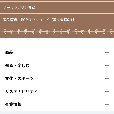
メールマガジン登録
商品画像、POPダウンロード（販売者様向け）
商品
商品TOP
知る・楽しむ
商品一覧
知る・楽しむTOP
文化・スポーツ
商品発売情報
キャンペーン
文化・スポーツTOP
サステナビリティ
栄養成分一覧
工場見学
サントリーホール
サステナビリティTOP
企業情報