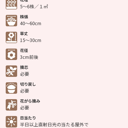
5～6株／１㎡
株張
40～60cm
草丈
15～30cm
花径
3cm前後
摘芯
必要
切り戻し
必要
花がら摘み
必要
日当たり
半日以上直射日光の当たる屋外で