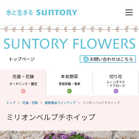
このページの本文へ移動
メニ
トップページ
お問い合わせはこちら
花苗・花鉢
本気野菜
切り花
ムーンダスト
ガーデニング・園芸
家庭菜園・青果
・アプローズ
トップ
花苗・花鉢
春夏商品ラインアップ
ミリオンベルプチホイップ
ミリオンベルプチホイップ