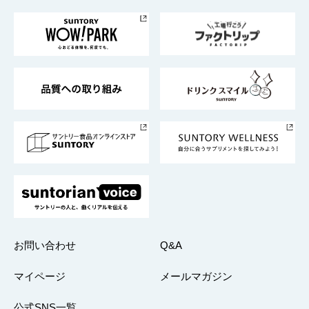
お料理・お酒レシピ
サントリー美術館
トップメッセージ
企業情報TOP
地域情報
サントリーサンバーズ大阪
サントリーが考えるサステナビリティ経営
企業概要
東京サントリーサンゴリアス
ESG情報ポータル
グループ企業一覧
サントリースポーツ
サステナビリティストーリーズ
事業所一覧
採用情報
お問い合わせ
Q&A
マイページ
メールマガジン
公式SNS一覧