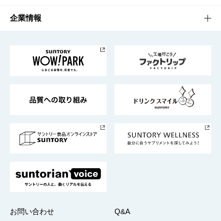
栄養成分一覧
工場見学
サントリーホール
サステナビリティTOP
企業情報
お料理・お酒レシピ
サントリー美術館
トップメッセージ
企業情報TOP
地域情報
サントリーサンバーズ大阪
サントリーが考えるサステナビリティ経営
企業概要
東京サントリーサンゴリアス
ESG情報ポータル
グループ企業一覧
サントリースポーツ
サステナビリティストーリーズ
事業所一覧
採用情報
お問い合わせ
Q&A