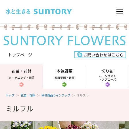
このページの本文へ移動
メニ
トップページ
お問い合わせはこちら
花苗・花鉢
本気野菜
切り花
ムーンダスト
ガーデニング・園芸
家庭菜園・青果
・アプローズ
トップ
花苗・花鉢
秋冬商品ラインアップ
ミルフル
ミルフル