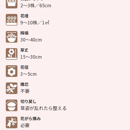
2～3株／65cm
花壇
9～10株／1㎡
株張
30～40cm
草丈
15～30cm
花径
3～5cm
摘芯
不要
切り戻し
草姿が乱れたら整える
花がら摘み
必要