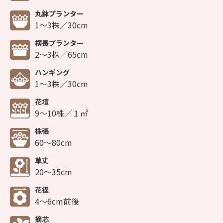
丸鉢プランター
1～3株／30cm
横長プランター
2～3株／65cm
ハンギング
1～3株／30cm
花壇
9～10株／１㎡
株張
60～80cm
草丈
20～35cm
花径
4～6cm前後
摘芯