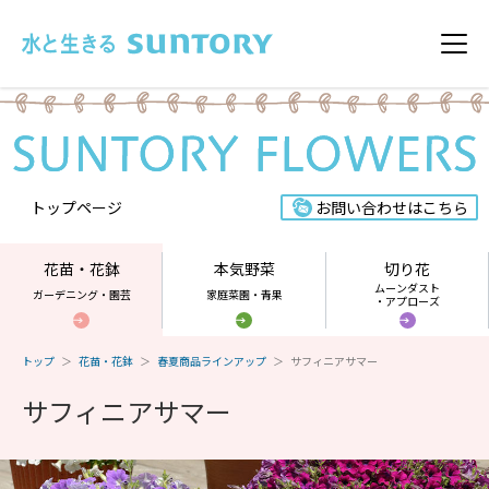
このページの本文へ移動
メニ
トップページ
お問い合わせはこちら
花苗・花鉢
本気野菜
切り花
ムーンダスト
ガーデニング・園芸
家庭菜園・青果
・アプローズ
トップ
花苗・花鉢
春夏商品ラインアップ
サフィニアサマー
サフィニアサマー