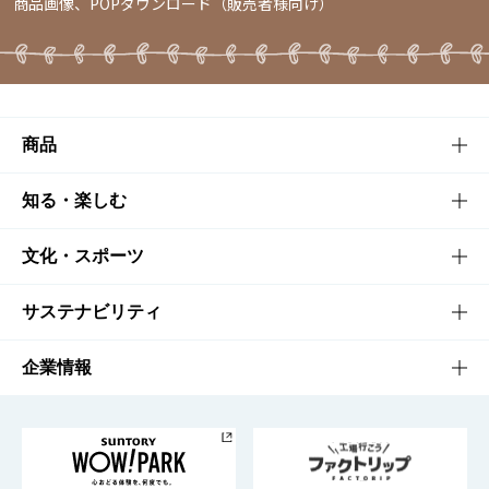
商品画像、POPダウンロード（販売者様向け）
商品
商品TOP
知る・楽しむ
商品一覧
知る・楽しむTOP
文化・スポーツ
商品発売情報
キャンペーン
文化・スポーツTOP
サステナビリティ
栄養成分一覧
工場見学
サントリーホール
サステナビリティTOP
企業情報
お料理・お酒レシピ
サントリー美術館
トップメッセージ
企業情報TOP
地域情報
サントリーサンバーズ大阪
サントリーが考えるサステナビリティ経営
企業概要