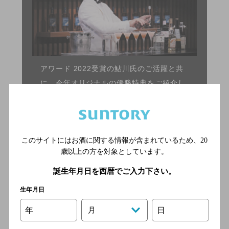
アワード 2022受賞の鮎川氏のご活躍と共
に、今年オリジナルの優勝特典をご紹介し
ます。
3
Brand Seminar
このサイトにはお酒に関する情報が含まれているため、
20
課題製品セミナー
歳以上の方を対象としています。
誕生年月日を西暦でご入力下さい。
生年月日
年
月
日