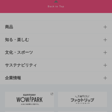
Back to Top
商品
商品TOP
知る・楽しむ
商品一覧
知る・楽しむTOP
文化・スポーツ
商品発売情報
キャンペーン
文化・スポーツTOP
サステナビリティ
栄養成分一覧
工場見学
サントリーホール
サステナビリティTOP
企業情報
お料理・お酒レシピ
サントリー美術館
トップメッセージ
企業情報TOP
地域情報
サントリーサンバーズ大阪
サントリーが考えるサステナビリティ経営
企業概要