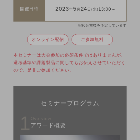
2023
5
24
開催日時
13:00～
年
月
日(水)
過去の受賞
※90分前後を予定しています
FAQ・お問い合わせ
オンライン配信
ご参加無料
本セミナーは大会参加の必須条件ではありませんが、
選考基準や課題製品に関してもお伝えさせていただく
ので、是非ご参加ください。
セミナープログラム
1
Overview
アワード概要