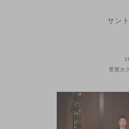
サント
受賞カ