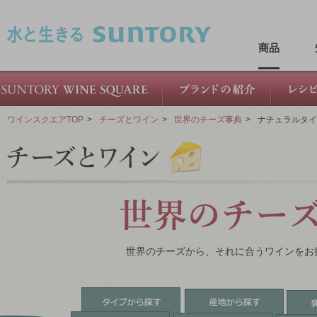
このページの本文へ移動
商品
ワインスクエアTOP
>
チーズとワイン
>
世界のチーズ事典
>
ナチュラルタイ
世界のチーズから、それに合うワインをお