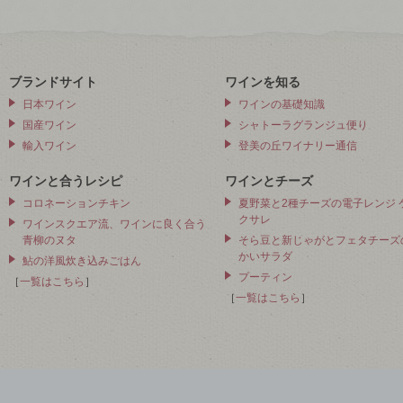
ブランドサイト
ワインを知る
日本ワイン
ワインの基礎知識
国産ワイン
シャトーラグランジュ便り
輸入ワイン
登美の丘ワイナリー通信
ワインと合うレシピ
ワインとチーズ
コロネーションチキン
夏野菜と2種チーズの電子レンジ 
クサレ
ワインスクエア流、ワインに良く合う
青柳のヌタ
そら豆と新じゃがとフェタチーズ
かいサラダ
鮎の洋風炊き込みごはん
プーティン
［
一覧はこちら
］
［
一覧はこちら
］