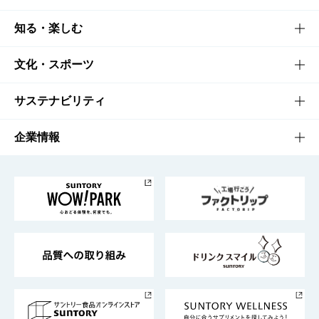
商品TOP
知る・楽しむ
商品一覧
知る・楽しむTOP
文化・スポーツ
商品発売情報
キャンペーン
文化・スポーツTOP
サステナビリティ
栄養成分一覧
工場見学
サントリーホール
サステナビリティTOP
企業情報
お料理・お酒レシピ
サントリー美術館
トップメッセージ
企業情報TOP
地域情報
サントリーサンバーズ大阪
サントリーが考えるサステナビリティ経営
企業概要
東京サントリーサンゴリアス
ESG情報ポータル
グループ企業一覧
サントリースポーツ
サステナビリティストーリーズ
事業所一覧
採用情報