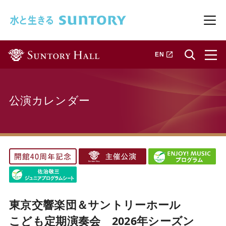
このページの本文へ移動
メニ
新しいタブで開きます
EN
公演カレンダー
東京交響楽団＆サントリーホール
こども定期演奏会 2026年シーズン