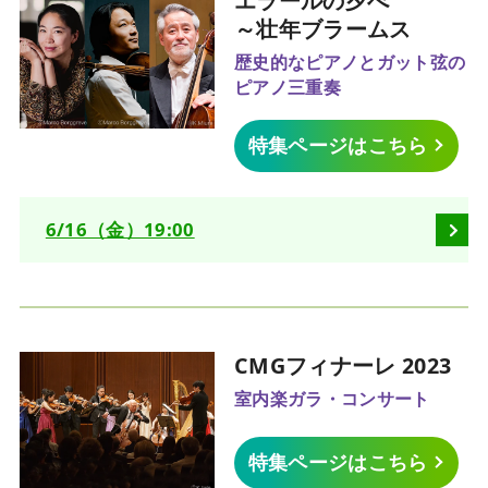
エラールの夕べ
～壮年ブラームス
歴史的なピアノとガット弦の
ピアノ三重奏
特集ページはこちら
6/16（金）19:00
CMGフィナーレ 2023
室内楽ガラ・コンサート
特集ページはこちら