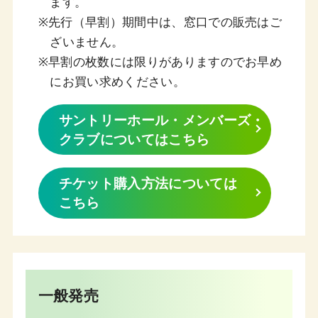
5月19日
ます。
※先行（早割）期間中は、窓口での販売はご
プログラム・ノート第3弾を各公演特集ペー
ジに掲載(室内楽のしおり～葵トリオとホー
ざいません。
プたち、CMGフィナーレ 2023)
※早割の枚数には限りがありますのでお早め
にお買い求めください。
4月28日
大江馨（ヴァイオリン） インタビュー／ク
サントリーホール・メンバーズ・
ロンベルク・アカデミー日本ツアー Ⅰ/Ⅱ
クラブについてはこちら
4月28日
ラデク・バボラーク（ホルン） インタビュ
チケット購入方法については
ー【WEB ONTOMO記事】／ラデク・バボラ
こちら
ークの個展’23
4月28日
【特別寄稿】作家・石田衣良 エッセイ「親
しく、近く、密やかに」（PDF）
一般発売
4月28日