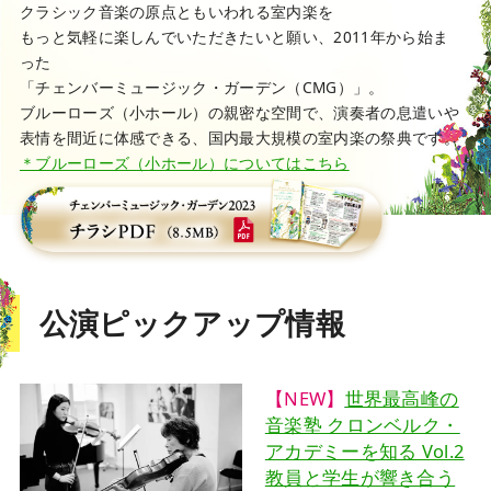
クラシック音楽の原点ともいわれる室内楽を
もっと気軽に楽しんでいただきたいと願い、2011年から始ま
った
「チェンバーミュージック・ガーデン（CMG）」。
ブルーローズ（小ホール）の親密な空間で、演奏者の息遣いや
表情を間近に体感できる、国内最大規模の室内楽の祭典です。
＊ブルーローズ（小ホール）についてはこちら
公演ピックアップ情報
【NEW】
世界最高峰の
音楽塾 クロンベルク・
アカデミーを知る Vol.2
教員と学生が響き合う