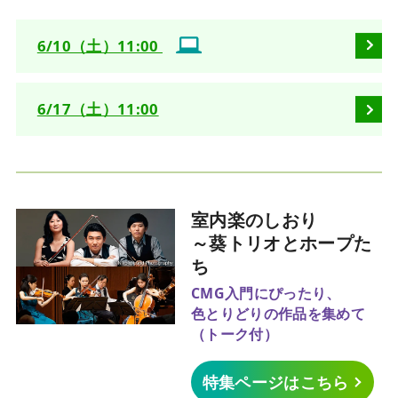
6/10（土）11:00
6/17（土）11:00
室内楽のしおり
～葵トリオとホープた
ち
CMG入門にぴったり、
色とりどりの作品を集めて
（トーク付）
特集ページはこちら