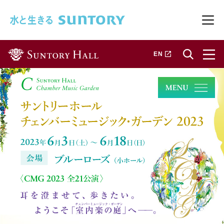
このページの本文へ移動
メニ
新しいタブで開きます
EN