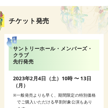
CMGに出演する期待の新星たち／室内楽ア
カデミー第7期フェロー（受講生）メッセー
ジ
チケット発売
5月19日
エリアス弦楽四重奏団 ベートーヴェン作品
130/133 サラ・ビトロック（ヴァイオリ
ン）による解説 【演奏付き】
サントリーホール・メンバーズ・
5月19日
クラブ
【動画】中村太地×辻本玲×佐藤卓史 ブラ
先行発売
ームス：ピアノ三重奏曲第1番より／プレシ
ャス1pm Vol.1 青春ブラームス
2023年2月4日（土）10時 〜 13日
5月19日
（月）
エリアス弦楽四重奏団 ベートーヴェン・サ
イクル～結成25年の実力派カルテットが待
※一般発売よりも早く、期間限定の特別価格
望の初来日【ぶらあぼONLINE】
でご購入いただける早割対象公演もあり