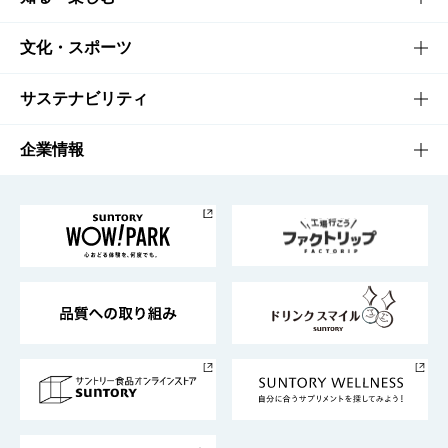
商品一覧
知る・楽しむTOP
文化・スポーツ
商品発売情報
キャンペーン
文化・スポーツTOP
サステナビリティ
栄養成分一覧
工場見学
サントリーホール
サステナビリティTOP
企業情報
お料理・お酒レシピ
サントリー美術館
トップメッセージ
企業情報TOP
地域情報
サントリーサンバーズ大阪
サントリーが考えるサステナビリティ経営
企業概要
東京サントリーサンゴリアス
ESG情報ポータル
グループ企業一覧
サントリースポーツ
サステナビリティストーリーズ
事業所一覧
採用情報