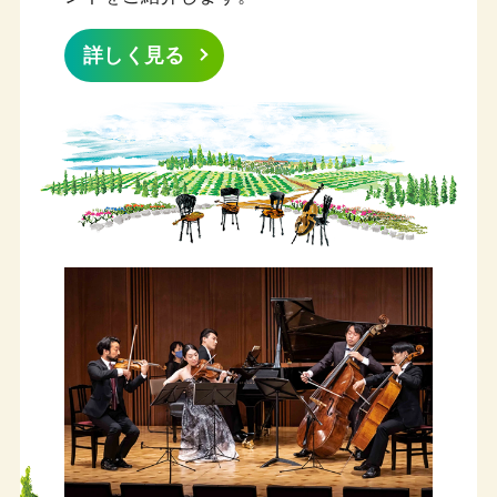
「ラデク・バボラークの個展‘23」出演者変
更
詳しく見る
1月27日
堤剛館長（チェロ）が語るCMG2023の聴き
どころ
1月27日
佐藤俊介（ヴァイオリン）、毛利文香（ヴァ
イオリン） インタビュー
1月27日
室内楽アカデミー・ファカルティ（講師）イ
ンタビュー①：原田幸一郎、毛利伯郎、練
木繁夫
1月27日
「チェンバーミュージック・ガーデン
2023」特集ページ公開