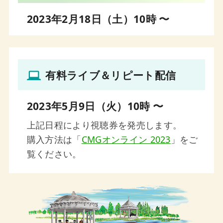
「CMGフィナーレ 2023」曲目決定
2023年2月18日（土）10時 〜
4月7日
エリアス弦楽四重奏団 ベートーヴェン・サ
イクルへの期待
4月7日
有料ライブ＆リピート配信
北村朋幹（ピアノ）インタビュー／ディスカ
バリー！ナイト～室内楽なシンフォニー
2023年5月9日（火）10時 〜
4月7日
上記日程により視聴券を発売します。
宮田大（チェロ） メッセージ／クロンベル
購入方法は「
CMGオンライン 2023
」をご
ク・アカデミー日本ツアー Ⅰ
覧ください。
4月7日
吉野直子＆宮田まゆみ インタビュー／ハー
プと笙の特別な出会い（プレシャス1pm
Vol.2）
4月7日