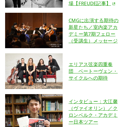
場【FREUDE記事】
CMGに出演する期待の
新星たち／室内楽アカ
デミー第7期フェロー
（受講生）メッセージ
エリアス弦楽四重奏
団 ベートーヴェン・
サイクルへの期待
インタビュー：大江馨
（ヴァイオリン）／ク
ロンベルク・アカデミ
ー日本ツアー