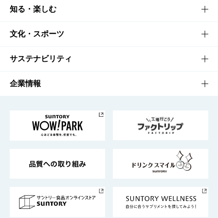
商品TOP
知る・楽しむ
商品一覧
知る・楽しむTOP
文化・スポーツ
商品発売情報
キャンペーン
文化・スポーツTOP
サステナビリティ
栄養成分一覧
工場見学
サントリーホール
サステナビリティTOP
企業情報
お料理・お酒レシピ
サントリー美術館
トップメッセージ
企業情報TOP
地域情報
サントリーサンバーズ大阪
サントリーが考えるサステナビリティ経営
企業概要
東京サントリーサンゴリアス
ESG情報ポータル
グループ企業一覧
サントリースポーツ
サステナビリティストーリーズ
事業所一覧
採用情報