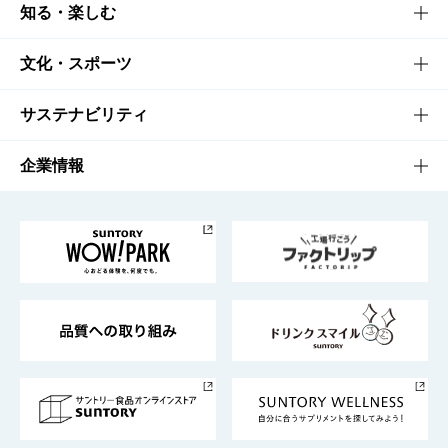
商品TOP
知る・楽しむ
商品一覧
知る・楽しむTOP
文化・スポーツ
商品発売情報
キャンペーン
文化・スポーツTOP
サステナビリティ
栄養成分一覧
工場見学
サントリーホール
サステナビリティTOP
企業情報
お料理・お酒レシピ
サントリー美術館
トップメッセージ
企業情報TOP
地域情報
サントリーサンバーズ大阪
サントリーが考えるサステナビリティ経営
企業概要
東京サントリーサンゴリアス
ESG情報ポータル
グループ企業一覧
サントリースポーツ
サステナビリティストーリーズ
事業所一覧
採用情報