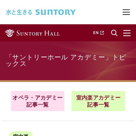
このページの本文へ移動
メニ
新しいタブで開きます
EN
「サントリーホール アカデミー」トピ
ックス
オペラ・アカデミー
室内楽アカデミー
記事一覧
記事一覧