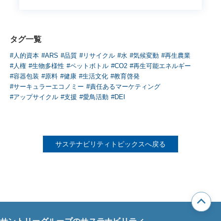
タグ一覧
#人的資本
#ARS
#品質
#リサイクル
#水
#気候変動
#再生農業
#人権
#生物多様性
#ペットボトル
#CO2
#再生可能エネルギー
#容器包装
#原料
#健康
#生活文化
#教育啓発
#サーキュラーエコノミー
#責任あるマーケティング
#アップサイクル
#支援
#愛鳥活動
#DEI
サステナビリティトピックスへ戻る