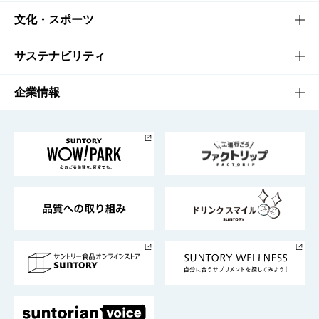
商品一覧
知る・楽しむTOP
文化・スポーツ
商品発売情報
キャンペーン
文化・スポーツTOP
サステナビリティ
栄養成分一覧
工場見学
サントリーホール
サステナビリティTOP
企業情報
お料理・お酒レシピ
サントリー美術館
トップメッセージ
企業情報TOP
地域情報
サントリーサンバーズ大阪
サントリーが考えるサステナビリティ経営
企業概要
東京サントリーサンゴリアス
ESG情報ポータル
グループ企業一覧
サントリースポーツ
サステナビリティストーリーズ
事業所一覧
採用情報