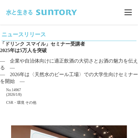
このページの本文へ移動
メニ
ニュースリリース
「ドリンク スマイル」セミナー受講者
2025年は5万人を突破
― 企業や自治体向けに適正飲酒の大切さとお酒の魅力を伝え
る ―
― 2026年は〈天然水のビール工場〉での大学生向けセミナー
を開始 ―
掲載番号
No.14967
掲載日
(2026/1/8)
カテゴリー
CSR・環境 その他
企業名