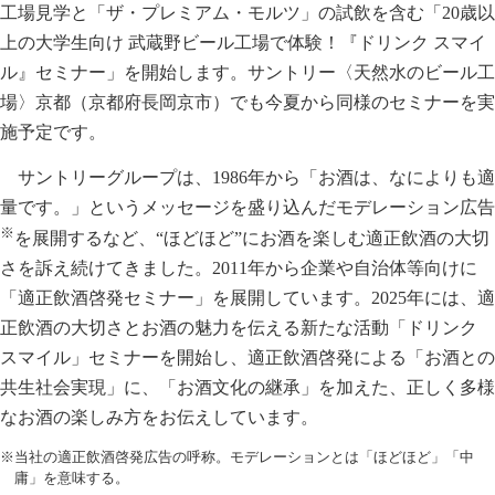
工場見学と「ザ・プレミアム・モルツ」の試飲を含む「20歳以
上の大学生向け 武蔵野ビール工場で体験！『ドリンク スマイ
ル』セミナー」を開始します。サントリー〈天然水のビール工
場〉京都（京都府長岡京市）でも今夏から同様のセミナーを実
施予定です。
サントリーグループは、1986年から「お酒は、なによりも適
量です。」というメッセージを盛り込んだモデレーション広告
※
を展開するなど、“ほどほど”にお酒を楽しむ適正飲酒の大切
さを訴え続けてきました。2011年から企業や自治体等向けに
「適正飲酒啓発セミナー」を展開しています。2025年には、適
正飲酒の大切さとお酒の魅力を伝える新たな活動「ドリンク
スマイル」セミナーを開始し、適正飲酒啓発による「お酒との
共生社会実現」に、「お酒文化の継承」を加えた、正しく多様
なお酒の楽しみ方をお伝えしています。
※当社の適正飲酒啓発広告の呼称。モデレーションとは「ほどほど」「中
庸」を意味する。