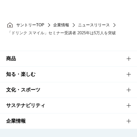
サントリーTOP
企業情報
ニュースリリース
「ドリンク スマイル」セミナー受講者 2025年は5万人を突破
商品
商品TOP
知る・楽しむ
商品一覧
知る・楽しむTOP
文化・スポーツ
商品発売情報
キャンペーン
文化・スポーツTOP
サステナビリティ
栄養成分一覧
工場見学
サントリーホール
サステナビリティTOP
企業情報
お料理・お酒レシピ
サントリー美術館
トップメッセージ
企業情報TOP