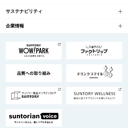
商品発売情報
キャンペーン
文化・スポーツTOP
サステナビリティ
栄養成分一覧
工場見学
サントリーホール
サステナビリティTOP
企業情報
お料理・お酒レシピ
サントリー美術館
トップメッセージ
企業情報TOP
地域情報
サントリーサンバーズ大阪
サントリーが考えるサステナビリティ経営
企業概要
東京サントリーサンゴリアス
ESG情報ポータル
グループ企業一覧
サントリースポーツ
サステナビリティストーリーズ
事業所一覧
採用情報