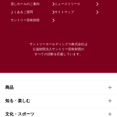
貸しホールのご案内
ニュースリリース
よくあるご質問
サイトマップ
サントリー芸術財団
サントリーホールディングス株式会社は
公益財団法人サントリー芸術財団の
すべての活動を応援しています。
商品
商品TOP
知る・楽しむ
商品一覧
知る・楽しむTOP
文化・スポーツ