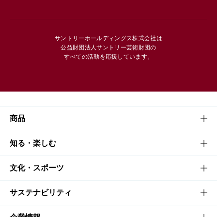
サントリーホールディングス株式会社は
公益財団法人サントリー芸術財団の
すべての活動を応援しています。
商品
商品TOP
知る・楽しむ
商品一覧
知る・楽しむTOP
文化・スポーツ
商品発売情報
キャンペーン
文化・スポーツTOP
サステナビリティ
栄養成分一覧
工場見学
サントリーホール
サステナビリティTOP