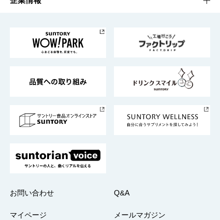
企業情報
お料理・お酒レシピ
サントリー美術館
トップメッセージ
企業情報TOP
地域情報
サントリーサンバーズ大阪
サントリーが考えるサステナビリティ経営
企業概要
東京サントリーサンゴリアス
ESG情報ポータル
グループ企業一覧
サントリースポーツ
サステナビリティストーリーズ
事業所一覧
採用情報
お問い合わせ
Q&A
マイページ
メールマガジン