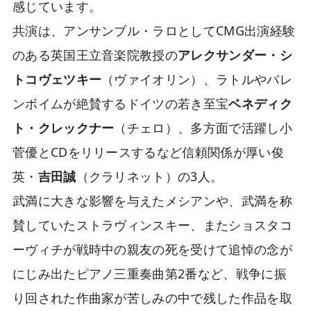
感じています。
共演は、アンサンブル・ラロとしてCMG出演経験
のある英国王立音楽院教授の
アレクサンダー・シ
トコヴェツキー
（ヴァイオリン）、ラトルやバレ
ンボイムが絶賛するドイツの若き至宝
ベネディク
ト・クレックナー
（チェロ）、多方面で活躍し小
菅優とCDをリリースするなど信頼関係が厚い俊
英・
吉田誠
（クラリネット）の3人。
武満に大きな影響を与えたメシアンや、武満を称
賛していたストラヴィンスキー、またショスタコ
ーヴィチが戦時中の親友の死を受けて追悼の念が
にじみ出たピアノ三重奏曲第2番など、戦争に振
り回された作曲家が苦しみの中で残した作品を取