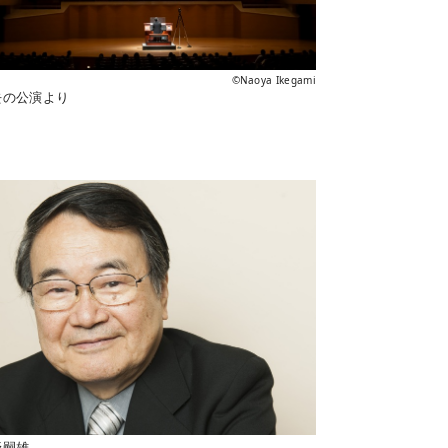
©Naoya Ikegami
去の公演より
野嗣雄