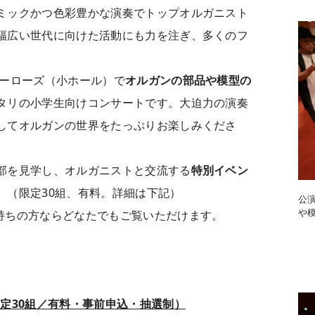
ミックかつ色彩豊かな演奏でトップオルガニスト
幅広い世代に向けた活動にも力を注ぎ、多くのフ
ルーローズ（小ホール）で
オルガンの部品や模型の
タリの小学生向けコンサートです。大迫力の演奏
してオルガンの世界をたっぷりお楽しみくださ
部を見学し、オルガニストと交流する
特別イベン
。（限定30組、有料。詳細は下記）
公
や
持ちの方ならどなたでもご覧いただけます。
定30組／有料・事前申込・抽選制）