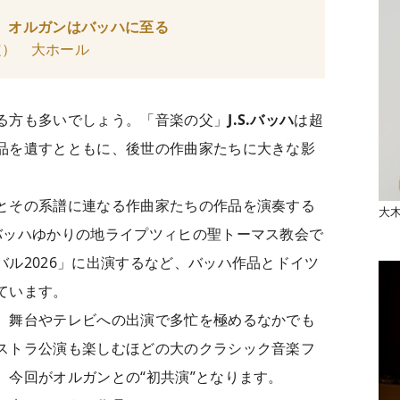
 オルガンはバッハに至る
演予定） 大ホール
る方も多いでしょう。「音楽の父」
J.S.バッハ
は超
品を遺すとともに、後世の作曲家たちに大きな影
とその系譜に連なる作曲家たちの作品を演奏する
大
バッハゆかりの地ライプツィヒの聖トーマス教会で
ル2026」に出演するなど、バッハ作品とドイツ
ています。
。舞台やテレビへの出演で多忙を極めるなかでも
ストラ公演も楽しむほどの大のクラシック音楽フ
、今回がオルガンとの“初共演”となります。