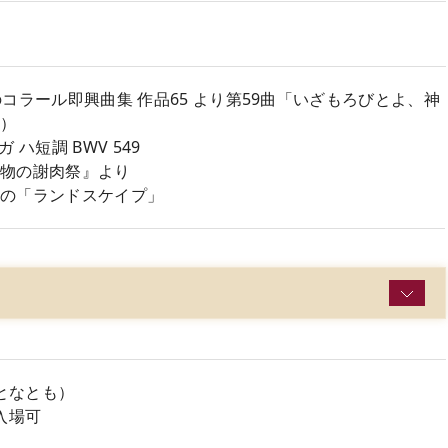
コラール即興曲集 作品65 より第59曲「いざもろびとよ、神
曲）
ガ ハ短調 BWV 549
動物の謝肉祭』より
めの「ランドスケイプ」
おとなとも）
入場可