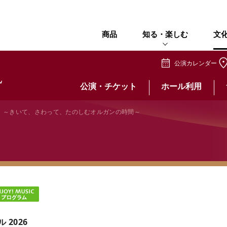
商品
知る・楽しむ
文
公演カレンダー
公演・チケット
ホール利用
 ～きいて、さわって、たのしむオルガンの時間～
2026