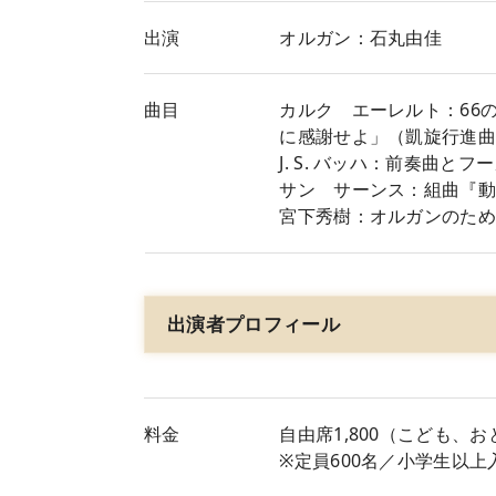
出演
オルガン：石丸由佳
曲目
カルク゠エーレルト：66の
に感謝せよ」（凱旋行進
J. S. バッハ：前奏曲とフー
サン゠サーンス：組曲『
宮下秀樹：オルガンのた
出演者プロフィール
料金
自由席1,800（こども、
※定員600名／小学生以上