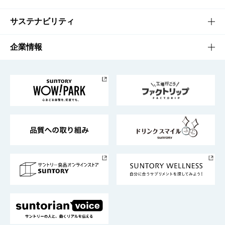
商品発売情報
キャンペーン
文化・スポーツTOP
サステナビリティ
栄養成分一覧
工場見学
サントリーホール
サステナビリティTOP
企業情報
お料理・お酒レシピ
サントリー美術館
トップメッセージ
企業情報TOP
地域情報
サントリーサンバーズ大阪
サントリーが考えるサステナビリティ経営
企業概要
東京サントリーサンゴリアス
ESG情報ポータル
グループ企業一覧
サントリースポーツ
サステナビリティストーリーズ
事業所一覧
採用情報