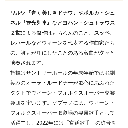
ワルツ『青く美しきドナウ』
や
ポルカ・シュ
ネル『観光列車』
など
ヨハン・シュトラウス
２世
による傑作はもちろんのこと、
スッペ
、
レハール
などウィーンを代表する作曲家たち
の、誰もが耳にしたことのある名曲が次々と
演奏されます。
指揮はサントリーホールの年末年始ではお馴
染みの
オーラ・ルードナー
が歌心にあふれた
タクトでウィーン・フォルクスオーパー交響
楽団を率います。ソプラノには、ウィーン・
フォルクスオーパー歌劇場の専属歌手として
活躍中し、2022年には「宮廷歌手」の称号を