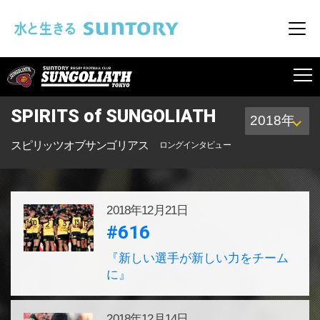
このページの本文へ移動
メニ
SUNGOLIATH
SPIRITS of SUNGOLIATH
スピリッツオブサンゴリアス
ロングインタビュー
2018年
12月21日
#616
『新しい選手が新しい力をチーム
に』
2018年
12月14日