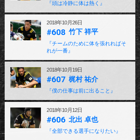
『頭は冷静に体は熱く』
2018年
10月26日
#608
竹下 祥平
『チームのために体を張れればそ
れが一番』
2018年
10月19日
#607
梶村 祐介
『僕の仕事は前に出ること』
2018年
10月12日
#606
北出 卓也
『全部できる選手になりたい』