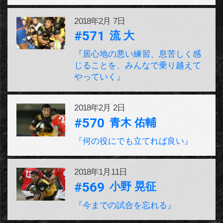
2018年
2月 7日
#571
流 大
『居心地の悪い練習、息苦しく感
じることを、みんなで乗り越えて
やっていく』
2018年
2月 2日
#570
青木 佑輔
『何の役にでも立てれば良い』
2018年
1月11日
#569
小野 晃征
『今までの試合を忘れる』