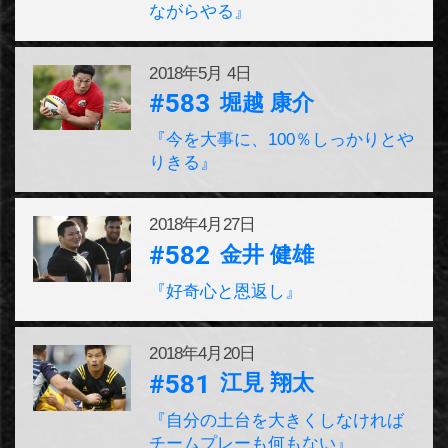
ながらやる』
2018年
5月 4日
#583
堀越 康介
『今を大事に、100％しっかりとや
りきる』
2018年
4月27日
#582
金井 健雄
『好奇心と恩返し』
2018年
4月20日
#581
江見 翔太
『自分の土台を大きくしなければ
チームプレーも何もない』