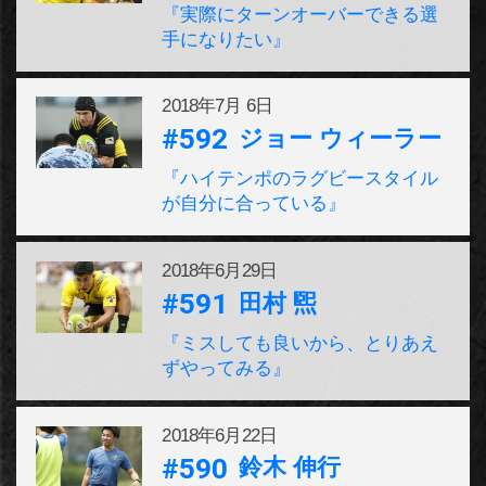
『実際にターンオーバーできる選
手になりたい』
2018年
7月 6日
#592
ジョー ウィーラー
『ハイテンポのラグビースタイル
が自分に合っている』
2018年
6月29日
#591
田村 煕
『ミスしても良いから、とりあえ
ずやってみる』
2018年
6月22日
#590
鈴木 伸行