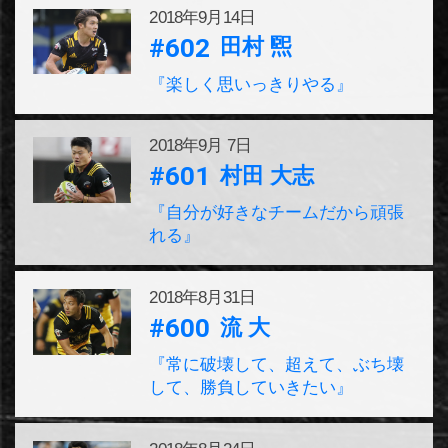
2018年
9月14日
#602
田村 煕
『楽しく思いっきりやる』
2018年
9月 7日
#601
村田 大志
『自分が好きなチームだから頑張
れる』
2018年
8月31日
#600
流 大
『常に破壊して、超えて、ぶち壊
して、勝負していきたい』