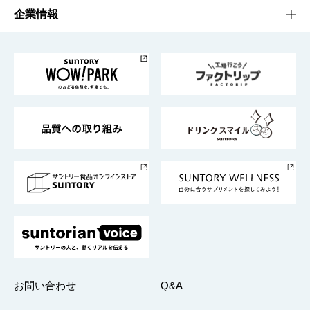
栄養成分一覧
工場見学
サントリーホール
サステナビリティTOP
企業情報
お料理・お酒レシピ
サントリー美術館
トップメッセージ
企業情報TOP
地域情報
サントリーサンバーズ大阪
サントリーが考えるサステナビリティ経営
企業概要
東京サントリーサンゴリアス
ESG情報ポータル
グループ企業一覧
サントリースポーツ
サステナビリティストーリーズ
事業所一覧
採用情報
お問い合わせ
Q&A