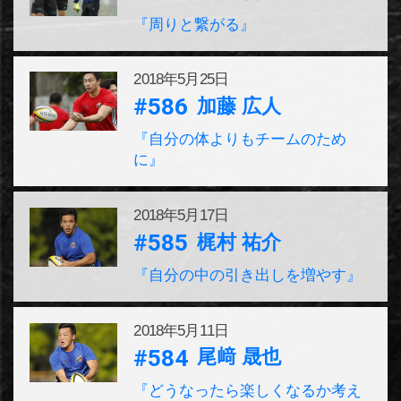
『周りと繋がる』
2018年
5月25日
#586
加藤 広人
『自分の体よりもチームのため
に』
2018年
5月17日
#585
梶村 祐介
『自分の中の引き出しを増やす』
2018年
5月11日
#584
尾﨑 晟也
『どうなったら楽しくなるか考え