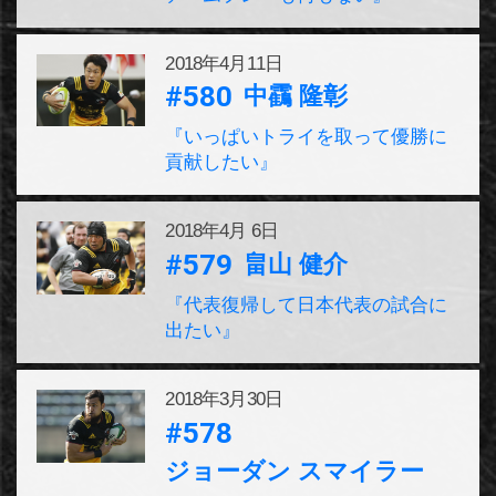
2018年
4月11日
#580
中靍 隆彰
『いっぱいトライを取って優勝に
貢献したい』
2018年
4月 6日
#579
畠山 健介
『代表復帰して日本代表の試合に
出たい』
2018年
3月30日
#578
ジョーダン スマイラー