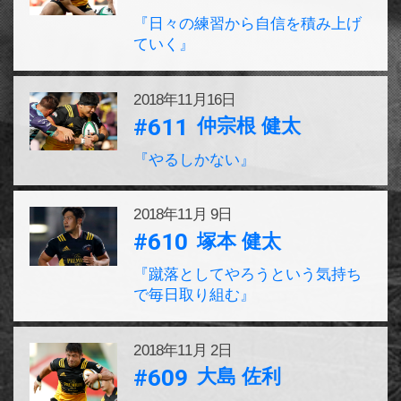
『日々の練習から自信を積み上げ
ていく』
2018年
11月16日
#611
仲宗根 健太
『やるしかない』
2018年
11月 9日
#610
塚本 健太
『蹴落としてやろうという気持ち
で毎日取り組む』
2018年
11月 2日
#609
大島 佐利