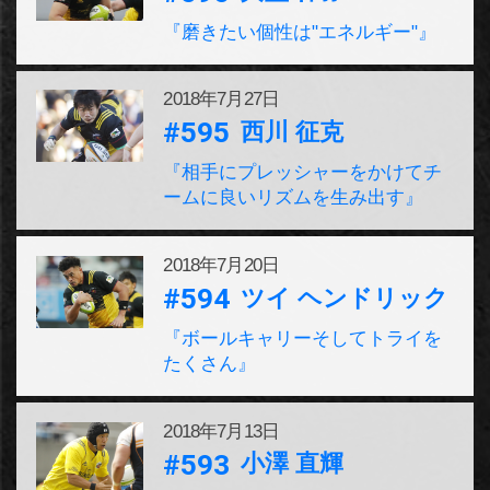
『磨きたい個性は"エネルギー"』
2018年
7月27日
#595
西川 征克
『相手にプレッシャーをかけてチ
ームに良いリズムを生み出す』
2018年
7月20日
#594
ツイ ヘンドリック
『ボールキャリーそしてトライを
たくさん』
2018年
7月13日
#593
小澤 直輝