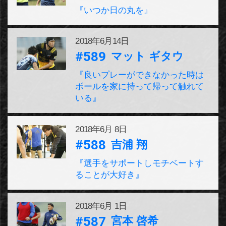
『いつか日の丸を』
2018年
6月14日
#589
マット ギタウ
『良いプレーができなかった時は
ボールを家に持って帰って触れて
いる』
2018年
6月 8日
#588
吉浦 翔
『選手をサポートしモチベートす
ることが大好き』
2018年
6月 1日
#587
宮本 啓希