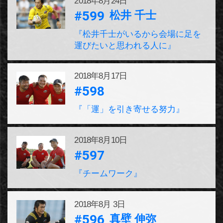
2018年
8月24日
#599
松井 千士
『松井千士がいるから会場に足を
運びたいと思われる人に』
2018年
8月17日
#598
『「運」を引き寄せる努力』
2018年
8月10日
#597
『チームワーク』
2018年
8月 3日
#596
真壁 伸弥