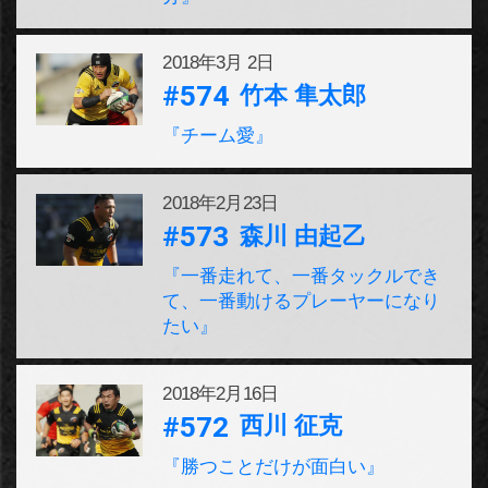
2018年
3月 2日
#574
竹本 隼太郎
『チーム愛』
2018年
2月23日
#573
森川 由起乙
『一番走れて、一番タックルでき
て、一番動けるプレーヤーになり
たい』
2018年
2月16日
#572
西川 征克
『勝つことだけが面白い』