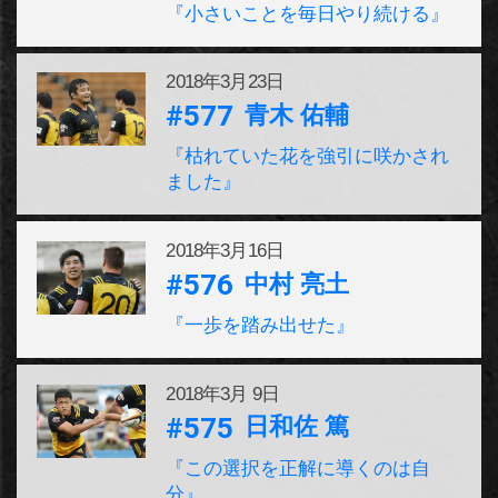
『小さいことを毎日やり続ける』
2018年
3月23日
#577
青木 佑輔
『枯れていた花を強引に咲かされ
ました』
2018年
3月16日
#576
中村 亮土
『一歩を踏み出せた』
2018年
3月 9日
#575
日和佐 篤
『この選択を正解に導くのは自
分』