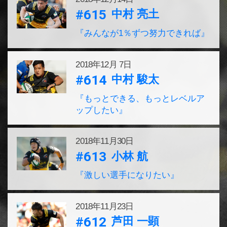
#615
中村 亮土
『みんなが1％ずつ努力できれば』
2018年
12月 7日
#614
中村 駿太
『もっとできる、もっとレベルア
ップしたい』
2018年
11月30日
#613
小林 航
『激しい選手になりたい』
2018年
11月23日
#612
芦田 一顕