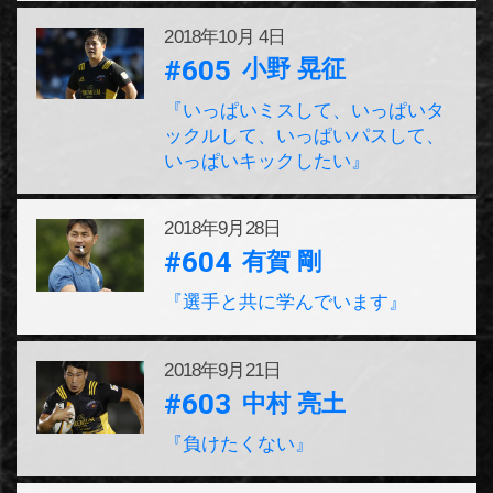
2018年
10月 4日
#605
小野 晃征
『いっぱいミスして、いっぱいタ
ックルして、いっぱいパスして、
いっぱいキックしたい』
2018年
9月28日
#604
有賀 剛
『選手と共に学んでいます』
2018年
9月21日
#603
中村 亮土
『負けたくない』