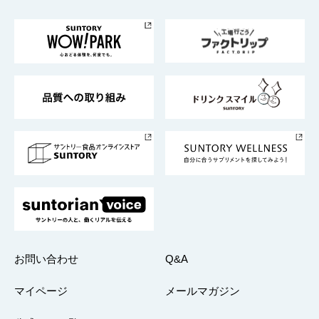
お料理・お酒レシピ
サントリー美術館
トップメッセージ
企業情報TOP
地域情報
サントリーサンバーズ大阪
サントリーが考えるサステナビリティ経営
企業概要
東京サントリーサンゴリアス
ESG情報ポータル
グループ企業一覧
サントリースポーツ
サステナビリティストーリーズ
事業所一覧
採用情報
お問い合わせ
Q&A
マイページ
メールマガジン